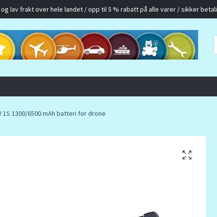
g lav frakt over hele landet / opp til 5 % rabatt på alle varer / sikker betalin
 1S 1300/6500 mAh batteri for drone