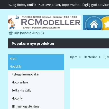
RC og Hobby Butikk - Kun lave priser, topp kvalitet, faglig god service o
Din handlekurv
(0)
Populære nye produkter
Hjem
Batterier
3,7V
Hjem
Modellfly
Nybegynnermodeller
Motorseilere
Seilfly - kastefly
Motorfly
3D inne- og utendørs