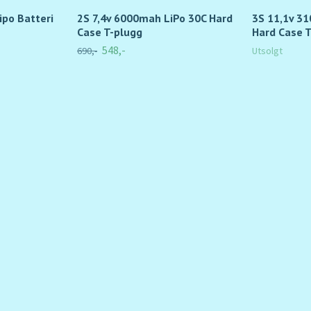
po Batteri
2S 7,4v 6000mah LiPo 30C Hard
3S 11,1v 3
Case T-plugg
Hard Case 
548,-
690,-
Utsolgt