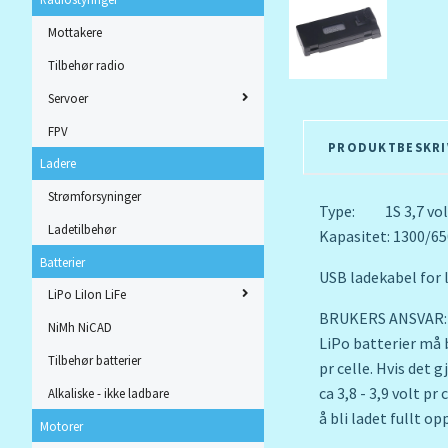
Mottakere
Tilbehør radio
Servoer
FPV
PRODUKTBESKRI
Ladere
Strømforsyninger
Type: 1S 3,7 vol
Ladetilbehør
Kapasitet: 1300/6
Batterier
USB ladekabel for l
LiPo LiIon LiFe
BRUKERS ANSVAR:
NiMh NiCAD
LiPo batterier må 
Tilbehør batterier
pr celle. Hvis det 
ca 3,8 - 3,9 volt pr
Alkaliske - ikke ladbare
å bli ladet fullt o
Motorer