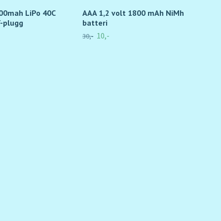
100mah LiPo 40C
AAA 1,2 volt 1800 mAh NiMh
11,
T-plugg
batteri
T-p
10,-
30,-
245,-