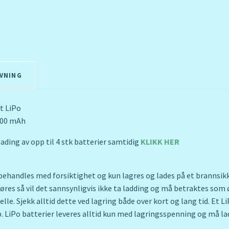
VNING
t LiPo
500 mAh
ading av opp til 4 stk batterier samtidig
KLIKK HER
behandles med forsiktighet og kun lagres og lades på et brannsikke
gjøres så vil det sannsynligvis ikke ta ladding og må betraktes so
 celle. Sjekk alltid dette ved lagring både over kort og lang tid. Et 
pp. LiPo batterier leveres alltid kun med lagringsspenning og må la