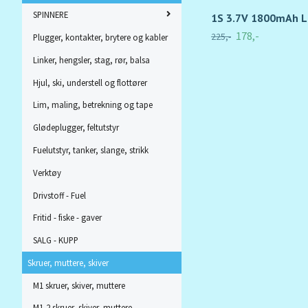
SPINNERE
1S 3.7V 1800mAh Li
178,-
225,-
Plugger, kontakter, brytere og kabler
Linker, hengsler, stag, rør, balsa
Hjul, ski, understell og flottører
Lim, maling, betrekning og tape
Glødeplugger, feltutstyr
Fuelutstyr, tanker, slange, strikk
Verktøy
Drivstoff - Fuel
Fritid - fiske - gaver
SALG - KUPP
Skruer, muttere, skiver
M1 skruer, skiver, muttere
M1,2 skruer, skiver, muttere