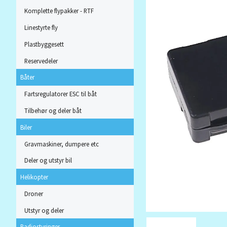
Komplette flypakker - RTF
Linestyrte fly
Plastbyggesett
Reservedeler
Båter
Fartsregulatorer ESC til båt
Tilbehør og deler båt
Biler
Gravmaskiner, dumpere etc
Deler og utstyr bil
Helikopter
Droner
Utstyr og deler
Radiostyringer