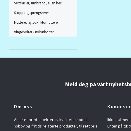
Settskruer, umbraco, allen hex
Stopp og sprengskiver
Muttere, nylock, klomuttere
Vingebolter - nylonbolter
Meld deg på vårt nyhetsb
Om oss
Kundeser
Vi har et bredt spekter av kvalitets modell
Ikke nøl med 
hobby og fritids relaterte produkter, til rett pris
Enten på tlf: 