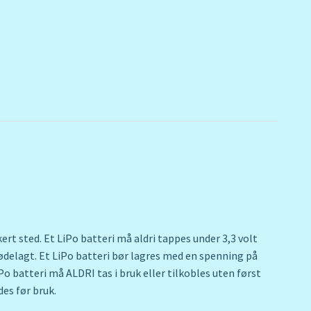
rt sted. Et LiPo batteri må aldri tappes under 3,3 volt
m ødelagt. Et LiPo batteri bør lagres med en spenning på
LiPo batteri må ALDRI tas i bruk eller tilkobles uten først
des før bruk.