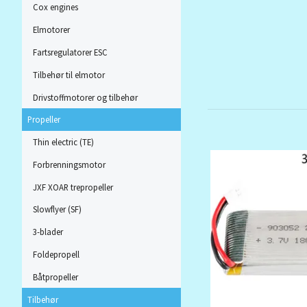
Cox engines
Elmotorer
Fartsregulatorer ESC
Tilbehør til elmotor
Drivstoffmotorer og tilbehør
Propeller
Thin electric (TE)
Forbrenningsmotor
JXF XOAR trepropeller
Slowflyer (SF)
3-blader
Foldepropell
Båtpropeller
Tilbehør