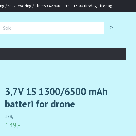
g / rask levering / Tlf: 960 42 900 11:00 - 15:00 tirsdag - fredag
3,7V 1S 1300/6500 mAh
batteri for drone
179,-
139,-