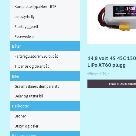
Komplette flypakker - RTF
Linestyrte fly
Plastbyggesett
Reservedeler
Båter
Fartsregulatorer ESC til båt
14,8 volt 4S 45C 15
LiPo XT60 plugg
Tilbehør og deler båt
295,-
244,-
Biler
Gravmaskiner, dumpere etc
Deler og utstyr bil
Helikopter
Droner
Utstyr og deler
Radiostyringer