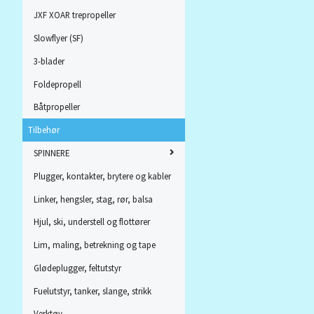
JXF XOAR trepropeller
Slowflyer (SF)
3-blader
Foldepropell
Båtpropeller
Tilbehør
SPINNERE
Plugger, kontakter, brytere og kabler
Linker, hengsler, stag, rør, balsa
Hjul, ski, understell og flottører
Lim, maling, betrekning og tape
Glødeplugger, feltutstyr
Fuelutstyr, tanker, slange, strikk
Verktøy