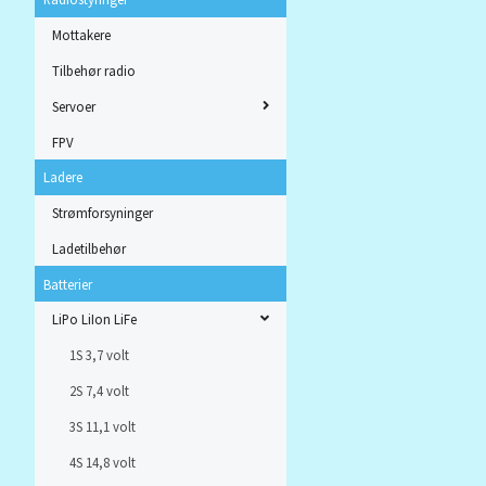
Mottakere
Tilbehør radio
Servoer
FPV
Ladere
Strømforsyninger
Ladetilbehør
Batterier
LiPo LiIon LiFe
1S 3,7 volt
2S 7,4 volt
3S 11,1 volt
4S 14,8 volt