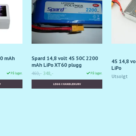
00 mAh
Spard 14,8 volt 4S 50C 2200
4S 14,8 v
mAh LiPo XT60 plugg
LiPo
460,-
348,-
På lager.
På lager.
Utsolgt