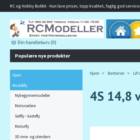
RC og Hobby Butikk - Kun lave priser, topp kvalitet, faglig god service o
Din handlekurv
(0)
Populære nye produkter
Hjem
Batterier
LiPo
Hjem
Modellfly
4S 14,8 v
Nybegynnermodeller
Motorseilere
Seilfly - kastefly
Motorfly
3D inne- og utendørs