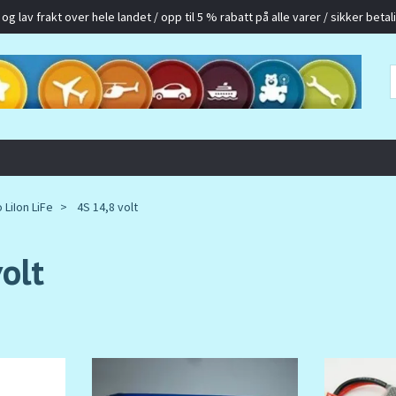
g lav frakt over hele landet / opp til 5 % rabatt på alle varer / sikker betalin
 LiIon LiFe
4S 14,8 volt
olt