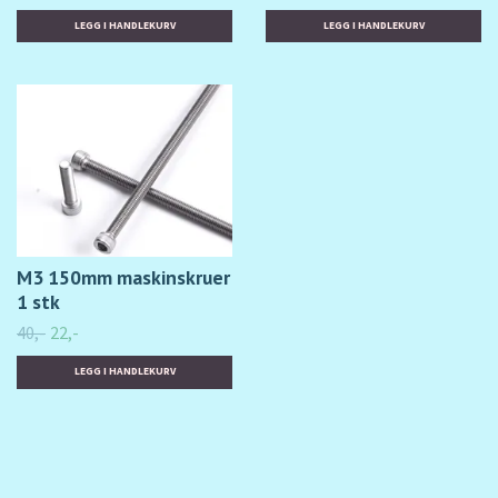
M3 150mm maskinskruer
1 stk
40,-
22,-