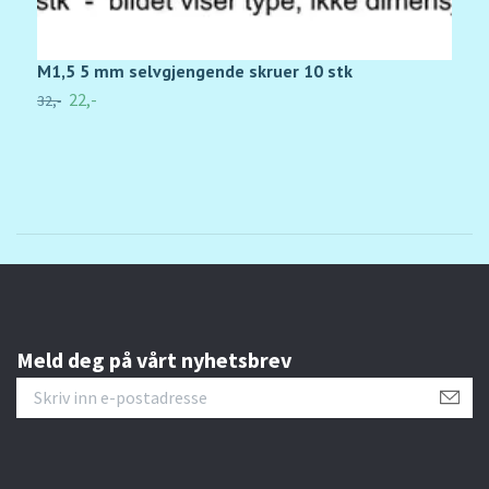
M1,5 5 mm selvgjengende skruer 10 stk
M
22,-
32,-
35
Meld deg på vårt nyhetsbrev