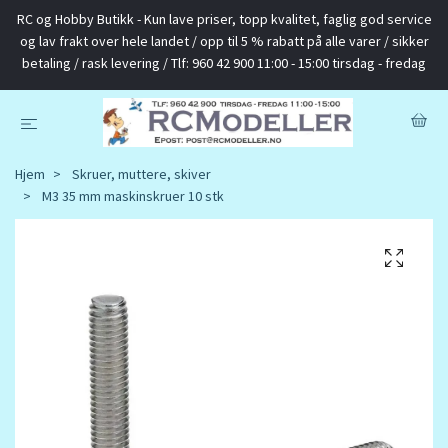
RC og Hobby Butikk - Kun lave priser, topp kvalitet, faglig god service
og lav frakt over hele landet / opp til 5 % rabatt på alle varer / sikker
betaling / rask levering / Tlf: 960 42 900 11:00 - 15:00 tirsdag - fredag
Hjem
Skruer, muttere, skiver
M3 35 mm maskinskruer 10 stk