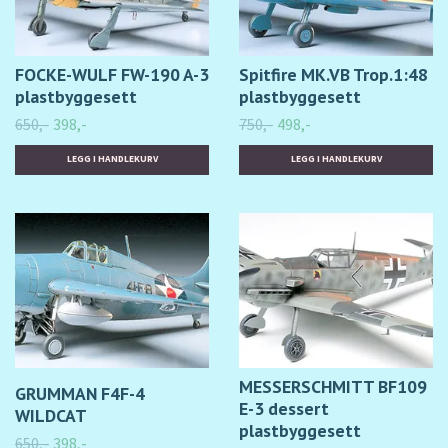
FOCKE-WULF FW-190 A-3
Spitfire MK.VB Trop.1:48
plastbyggesett
plastbyggesett
650,-
398,-
750,-
498,-
MESSERSCHMITT BF109
GRUMMAN F4F-4
E-3 dessert
WILDCAT
plastbyggesett
650,-
398,-