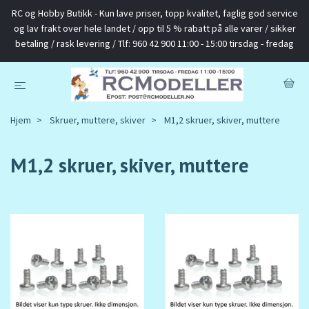
RC og Hobby Butikk - Kun lave priser, topp kvalitet, faglig god service
og lav frakt over hele landet / opp til 5 % rabatt på alle varer / sikker
betaling / rask levering / Tlf: 960 42 900 11:00 - 15:00 tirsdag - fredag
Hjem
Skruer, muttere, skiver
M1,2 skruer, skiver, muttere
M1,2 skruer, skiver, muttere