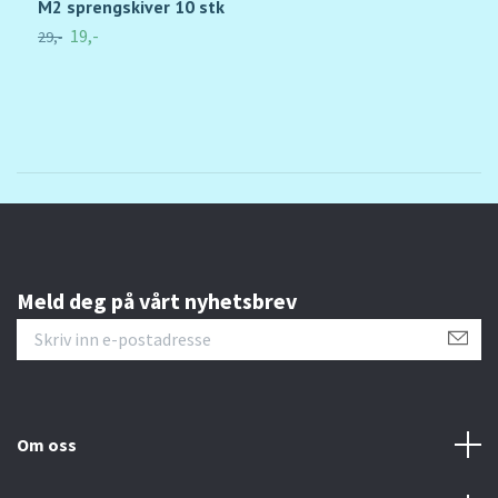
M2 sprengskiver 10 stk
M
19,-
29,-
35
Meld deg på vårt nyhetsbrev
Om oss