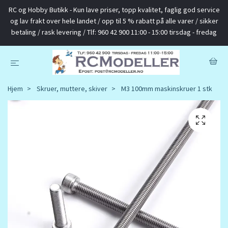
RC og Hobby Butikk - Kun lave priser, topp kvalitet, faglig god service
og lav frakt over hele landet / opp til 5 % rabatt på alle varer / sikker
betaling / rask levering / Tlf: 960 42 900 11:00 - 15:00 tirsdag - fredag
Hjem
Skruer, muttere, skiver
M3 100mm maskinskruer 1 stk