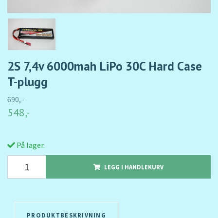
2S 7,4v 6000mah LiPo 30C Hard Case
T-plugg
690,-
548,-
På lager.
LEGG I HANDLEKURV
PRODUKTBESKRIVNING