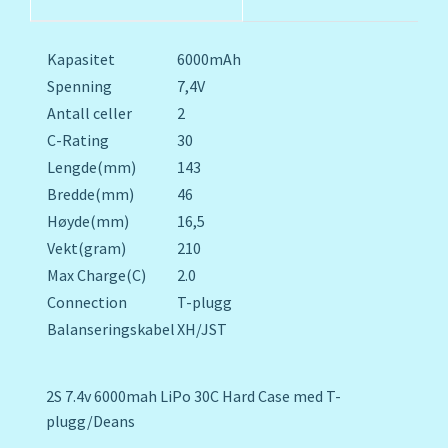
Kapasitet
6000mAh
Spenning
7,4V
Antall celler
2
C-Rating
30
Lengde(mm)
143
Bredde(mm)
46
Høyde(mm)
16,5
Vekt(gram)
210
Max Charge(C)
2.0
Connection
T-plugg
Balanseringskabel
XH/JST
2S 7.4v 6000mah LiPo 30C Hard Case med T-
plugg/Deans