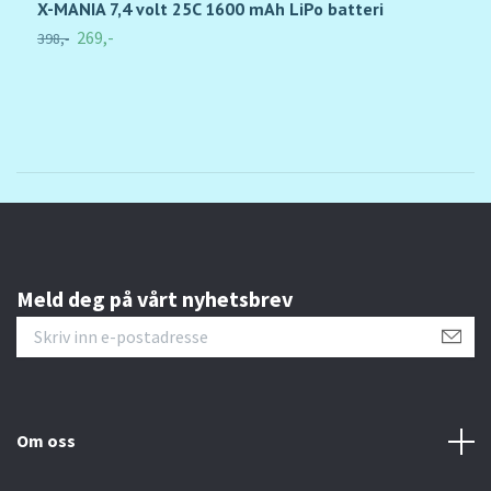
X-MANIA 7,4 volt 25C 1600 mAh LiPo batteri
S
269,-
398,-
3
Meld deg på vårt nyhetsbrev
Om oss