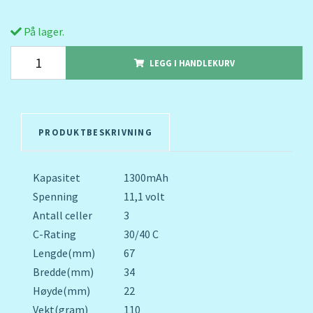
På lager.
LEGG I HANDLEKURV
PRODUKTBESKRIVNING
Kapasitet
1300mAh
Spenning
11,1 volt
Antall celler
3
C-Rating
30/40 C
Lengde(mm)
67
Bredde(mm)
34
Høyde(mm)
22
Vekt(gram)
110