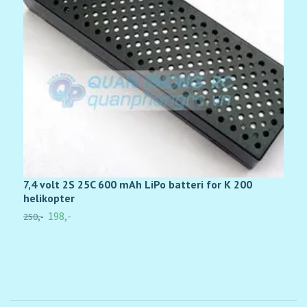
7,4 volt 2S 25C 600 mAh LiPo batteri for K 200
S
helikopter
3
198,-
250,-