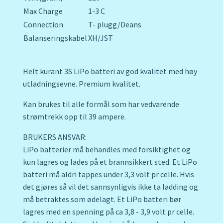
Max Charge
1-3 C
Connection
T- plugg/Deans
Balanseringskabel
XH/JST
Helt kurant 3S LiPo batteri av god kvalitet med høy
utladningsevne. Premium kvalitet.
Kan brukes til alle formål som har vedvarende
strømtrekk opp til 39 ampere.
BRUKERS ANSVAR:
LiPo batterier må behandles med forsiktighet og
kun lagres og lades på et brannsikkert sted. Et LiPo
batteri må aldri tappes under 3,3 volt pr celle. Hvis
det gjøres så vil det sannsynligvis ikke ta ladding og
må betraktes som ødelagt. Et LiPo batteri bør
lagres med en spenning på ca 3,8 - 3,9 volt pr celle.