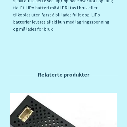
Sjekk alltid dette ved lagring både over kort og lang
tid. Et LiPo batteri må ALDRI tas i bruk eller
tilkobles uten først å bli ladet fullt opp. LiPo
batterier leveres alltid kun med lagringsspenning
og må lades før bruk.