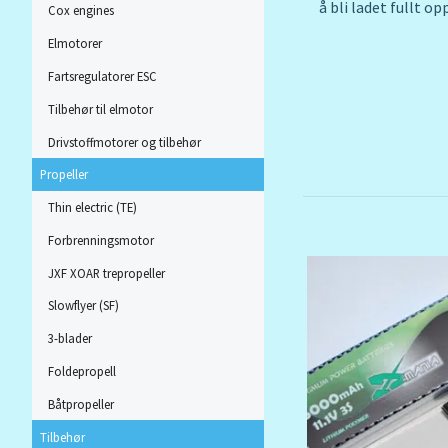
å bli ladet fullt o
Cox engines
Elmotorer
Fartsregulatorer ESC
Tilbehør til elmotor
Drivstoffmotorer og tilbehør
Propeller
Thin electric (TE)
Forbrenningsmotor
JXF XOAR trepropeller
Slowflyer (SF)
3-blader
Foldepropell
Båtpropeller
Tilbehør