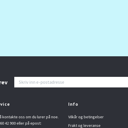
rev
vice
Info
å kontakte oss om du lurer på noe.
Vilkår og betingelser
960 42 900 eller på epost:
Frakt og leveranse