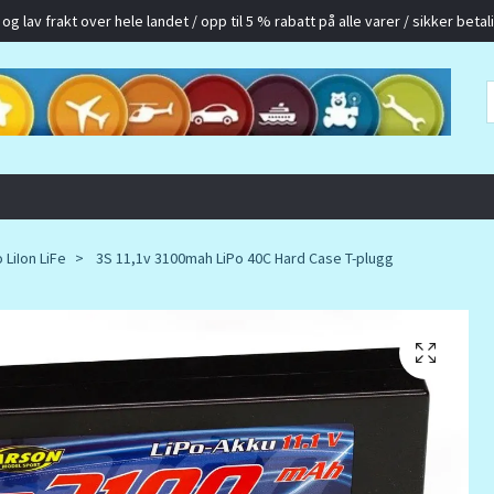
g lav frakt over hele landet / opp til 5 % rabatt på alle varer / sikker betalin
 LiIon LiFe
3S 11,1v 3100mah LiPo 40C Hard Case T-plugg