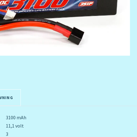
VNING
3100 mAh
11,1 volt
3