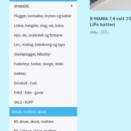
SPINNERE
Plugger, kontakter, brytere og kabler
X-MANIA 7,4 volt 2
LiPo batteri
Linker, hengsler, stag, rør, balsa
269,-
398,-
Hjul, ski, understell og flottører
Lim, maling, betrekning og tape
Glødeplugger, feltutstyr
Fuelutstyr, tanker, slange, strikk
Verktøy
Drivstoff - Fuel
Fritid - fiske - gaver
SALG - KUPP
Skruer, muttere, skiver
M1 skruer, skiver, muttere
M1,2 skruer, skiver, muttere