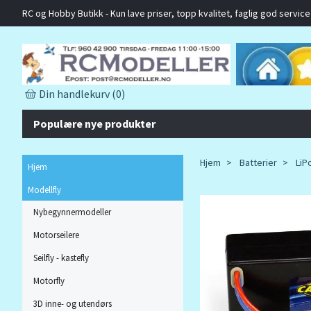
RC og Hobby Butikk - Kun lave priser, topp kvalitet, faglig god service o
Din handlekurv
(0)
Populære nye produkter
Hjem
Batterier
LiPo
Hjem
Modellfly
Nybegynnermodeller
Motorseilere
Seilfly - kastefly
Motorfly
3D inne- og utendørs