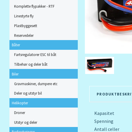
Komplette flypakker - RTF
Linestyrte fly
Plastbyggesett
Reservedeler
Båter
Fartsregulatorer ESC til båt
Tilbehør og deler båt
Biler
Gravmaskiner, dumpere etc
Deler og utstyr bil
PRODUKTBESKRI
Helikopter
Droner
Kapasitet
Spenning
Utstyr og deler
Antall celler
Radiostyringer