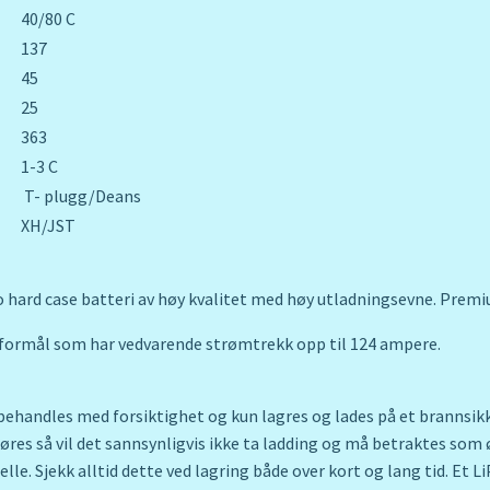
40/80 C
137
45
25
363
1-3 C
T- plugg/Deans
XH/JST
o hard case batteri av høy kvalitet med høy utladningsevne. Premi
e formål som har vedvarende strømtrekk opp til 124 ampere.
behandles med forsiktighet og kun lagres og lades på et brannsikke
gjøres så vil det sannsynligvis ikke ta ladding og må betraktes so
 celle. Sjekk alltid dette ved lagring både over kort og lang tid. Et 