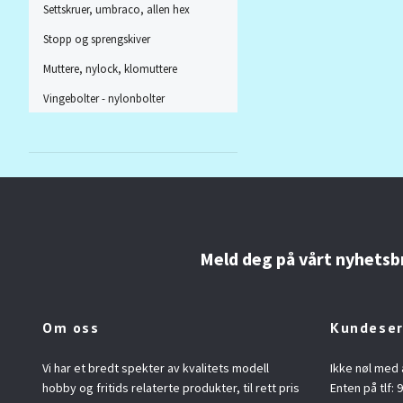
Settskruer, umbraco, allen hex
Stopp og sprengskiver
Muttere, nylock, klomuttere
Vingebolter - nylonbolter
Meld deg på vårt nyhetsb
Om oss
Kundeser
Vi har et bredt spekter av kvalitets modell
Ikke nøl med 
hobby og fritids relaterte produkter, til rett pris
Enten på tlf: 