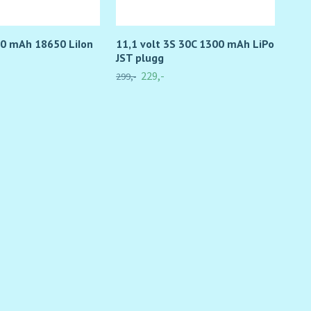
00 mAh 18650 LiIon
11,1 volt 3S 30C 1300 mAh LiPo
1S 
JST plugg
LiIo
229,-
299,-
99,-