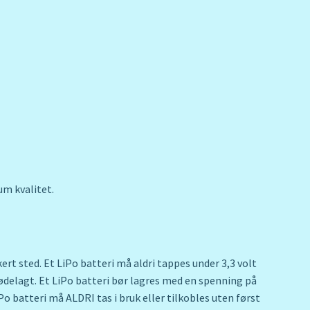
um kvalitet.
rt sted. Et LiPo batteri må aldri tappes under 3,3 volt
m ødelagt. Et LiPo batteri bør lagres med en spenning på
LiPo batteri må ALDRI tas i bruk eller tilkobles uten først