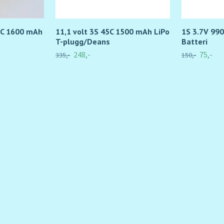
5C 1600 mAh
11,1 volt 3S 45C 1500 mAh LiPo
1S 3.7V 99
T-plugg/Deans
Batteri
248,-
75,-
335,-
150,-