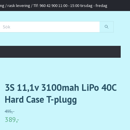
g / rask levering / Tlf: 960 42 900 11:00 - 15:00 tirsdag - fredag
3S 11,1v 3100mah LiPo 40C
Hard Case T-plugg
495,-
389,-