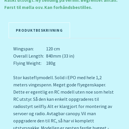
Raskt utsolgt. Ny sending på vei inn. Begrenset antall.
Først til mølla osv. Kan forhåndsbestilles.
PRODUKTBESKRIVNING
Wingspan:
120 cm
Overall Length:
840mm (33 in)
Flying Weight:
180g
Stor kasteflymodell. Solid i EPO med hele 1,2
meters vingespenn. Meget gode flyegenskaper.
Dette er egentlig en RC modell uten noe som helst
RC utstyr. Så den kan enkelt oppgraderes til
radiostyrt seilfly. Alt er klargjort for montering av
servoer og radio. Avtagbar canopy. Vil man
oppgradere den til RC, så har vi komplett
utstyrspakke. Modellen er nesten ferdig bygget -