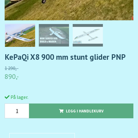
KePaQi X8 900 mm stunt glider PNP
1 290,-
890,-
På lager.
LEGG I HANDLEKURV