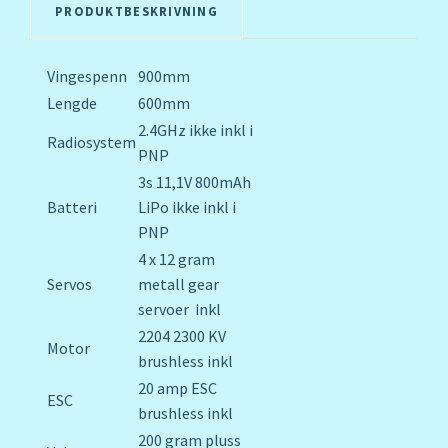
PRODUKTBESKRIVNING
Vingespenn
900mm
Lengde
600mm
2.4GHz ikke inkl i
Radiosystem
PNP
3s 11,1V 800mAh
Batteri
LiPo ikke inkl i
PNP
4 x 12 gram
Servos
metall gear
servoer inkl
2204 2300 KV
Motor
brushless inkl
20 amp ESC
ESC
brushless inkl
200 gram pluss