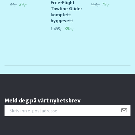
Free-Flight
G
39,-
79,-
99,-
119,-
Towline Glider
m
komplett
79
byggesett
895,-
1 495,-
Meld deg på vårt nyhetsbrev