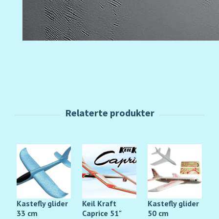
Kastefly glider
Keil Kraft
Kastefly glider
F
33 cm
Caprice 51"
50 cm
R