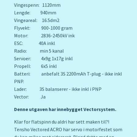
Vingespenn: 1120mm
Lengde: 940mm
Vingeareal: 16.5dm2
Flyvekt: 900-1000 gram
Motor: 2836-2450kV ink
ESC: 40A inkl
Radio: min 5 kanal
Servoer: 4x9g 1x17g inkl
Propell: 6x5 inkl
Batteri: anbefalt 3S 2200mAh T-plug - ikke inkl
PNP.
Lader: 3S balanserer - ikke inkl i PNP
Vector: Ja
Denne utgaven har innebygget Vectorsystem.
Klar for flatspinn du aldri har sett maken til?!
Tensho Vectored ACRO har servo i motorfestet som
du kan mikse mot sideroret. Bland dette med en