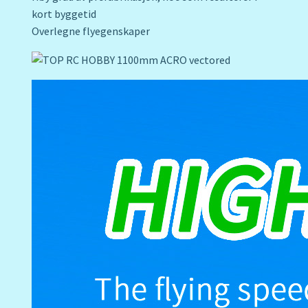
kort byggetid
Overlegne flyegenskaper