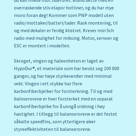
overraskende stiv elapor hotliner, og du har mye
moro foran deg! Kommer som PNP modell uten
radio/mottaker/batteri/lader. Rask montering, til
og med dekaler er ferdig klistret. Krever min 5ch
radio med mulighet for miksing. Motor, servoer og
ESC er montert i modellen.
Skroget, vingen og haleenheten er laget av
HypoDur®, et materiale som har bevist seg 100 000
ganger, og har høye styrkeverdier med minimal
vekt. Vingen i ett stykke har flere
karbonfiberbjelker for forsterkning. Til og med
balnserorene er hver forsterket med en separat
karbonfiberbjelke for å unngå vridning i høy
hastighet. I tillegg til balanserorene er det festet
såkalte speedfins, som ytterligere øker
styreeffektiviteten til balanserorene.