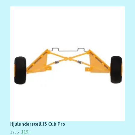
Hjulunderstell J3 Cub Pro
R
119,-
175,-
7