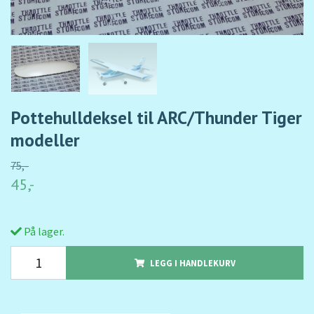
Pottehulldeksel til ARC/Thunder Tiger
modeller
75,-
45,-
På lager.
LEGG I HANDLEKURV