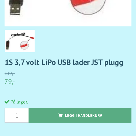
1S 3,7 volt LiPo USB lader JST plugg
119,-
79,-
På lager.
LEGG I HANDLEKURV