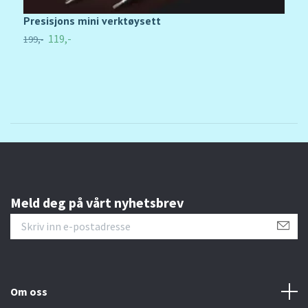
Presisjons mini verktøysett
1
119,-
199,-
U
Meld deg på vårt nyhetsbrev
Om oss