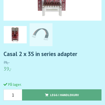
Casal 2 x 3S in series adapter
79,-
39,-
På lager.
LEGG I HANDLEKURV