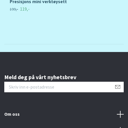
Presisjons mini verktøysett
G
119,-
199,-
2
Meld deg på vårt nyhetsbrev
Om oss