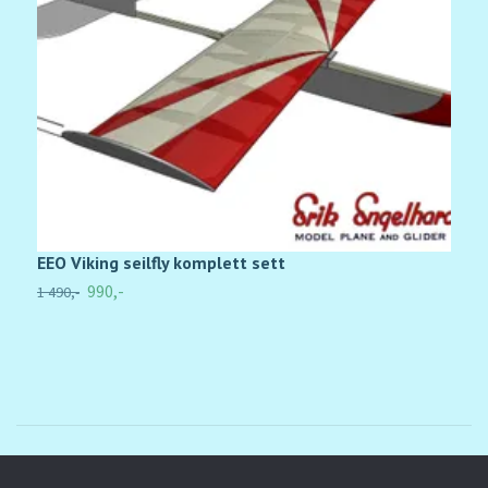
EEO Viking seilfly komplett sett
S
990,-
1 490,-
1