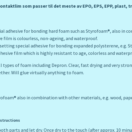
kontaktlim som passer til det meste av EPO, EPS, EPP, plast, t
ial adhesive for bonding hard foam such as Styrofoam®, also in c
e film is colourless, non-ageing, and waterproof.
k-setting special adhesive for bonding expanded polysterene, e.g. 
hesive film which is highly resistant to age, colorless and waterpr
l types of foam including Depron. Clear, fast drying and very stro
ther. Will glue virtually anything to foam.
ofoam® also in combination with other materials, e.g. wood, paper,
nstructions
oth parts and let dry. Once dry to the touch (after approx. 10 min