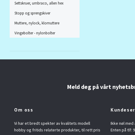
Settskruer, umbraco, allen hex
Stopp og sprengskiver
Muttere, nylock, klomuttere
Vingebolter - nylonbolter
Meld deg på vårt nyhetsb
Om oss
Kundeser
Vi har et bredt spekter av kvalitets modell
Ikke nøl med 
hobby og fritids relaterte produkter, til rett pris
Enten på tlf: 