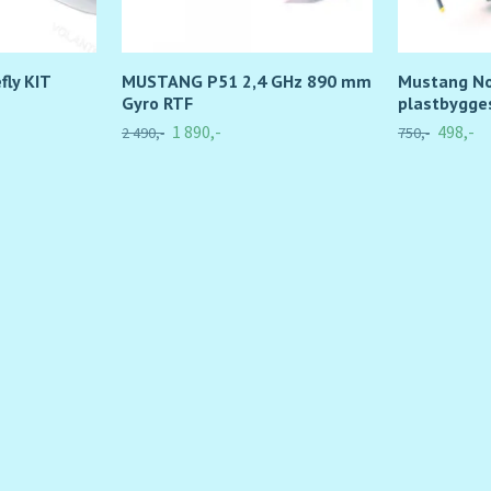
fly KIT
MUSTANG P51 2,4 GHz 890 mm
Mustang No
Gyro RTF
plastbygge
1 890,-
498,-
2 490,-
750,-