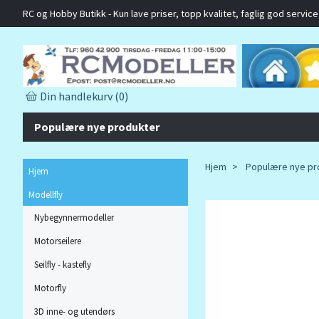
RC og Hobby Butikk - Kun lave priser, topp kvalitet, faglig god service o
Din handlekurv
(0)
Populære nye produkter
Hjem
Populære nye pr
Hjem
Modellfly
Nybegynnermodeller
Motorseilere
Seilfly - kastefly
Motorfly
3D inne- og utendørs