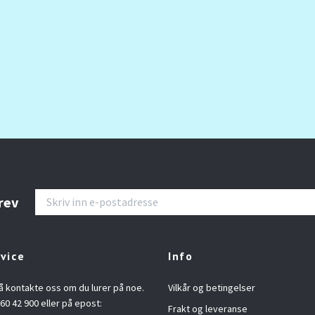
rev
vice
Info
å kontakte oss om du lurer på noe.
Vilkår og betingelser
960 42 900 eller på epost:
Frakt og leveranse