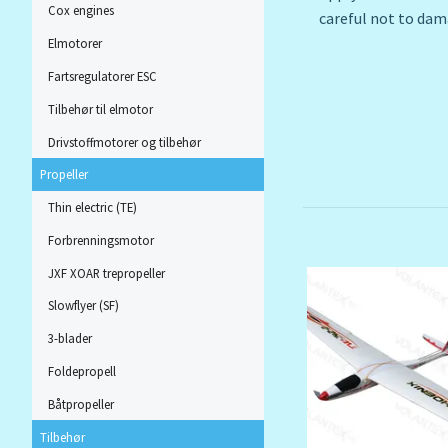
Cox engines
careful not to dam
Elmotorer
Fartsregulatorer ESC
Tilbehør til elmotor
Drivstoffmotorer og tilbehør
Propeller
Thin electric (TE)
Forbrenningsmotor
JXF XOAR trepropeller
Slowflyer (SF)
3-blader
Foldepropell
Båtpropeller
Tilbehør