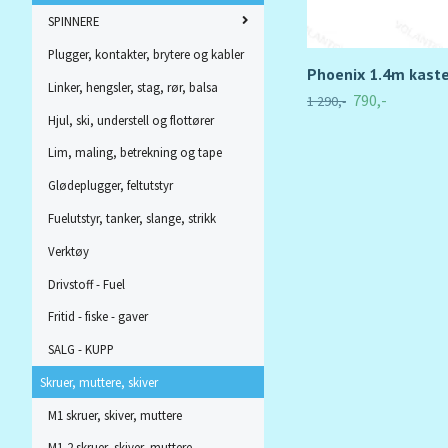
SPINNERE
Plugger, kontakter, brytere og kabler
Phoenix 1.4m kaste
Linker, hengsler, stag, rør, balsa
790,-
1 290,-
Hjul, ski, understell og flottører
Lim, maling, betrekning og tape
Glødeplugger, feltutstyr
Fuelutstyr, tanker, slange, strikk
Verktøy
Drivstoff - Fuel
Fritid - fiske - gaver
SALG - KUPP
Skruer, muttere, skiver
M1 skruer, skiver, muttere
M1,2 skruer, skiver, muttere