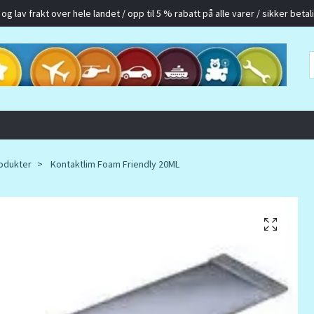
g lav frakt over hele landet / opp til 5 % rabatt på alle varer / sikker betalin
odukter
Kontaktlim Foam Friendly 20ML