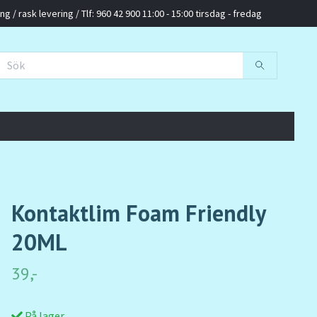
g / rask levering / Tlf: 960 42 900 11:00 - 15:00 tirsdag - fredag
Kontaktlim Foam Friendly
20ML
39,-
På lager.