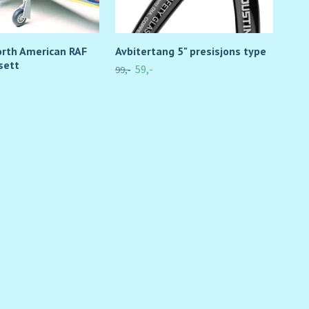
rth American RAF
Avbitertang 5" presisjons type
Tur
sett
59,-
99,-
248,-