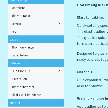
God rimelig klar 
Mottakere
Tilbehør radio
Klart kontaktlim:
Servoer
Quick-setting spec
The elastic adhesiv
FPV
The glue is a quic
Ladere
forms an elastic ad
Strømforsyninger
Designed to glue al
Ladetilbehør
ready to press toge
Batterier
LiPo LiIon LiFe
Materials
NiMh NiCAD
Glue expanded Styr
Also for photos.
Tilbehør batterier
Alkaliske - ikke ladbare
Use and Handling I
Motorer
Apply adhesive to b