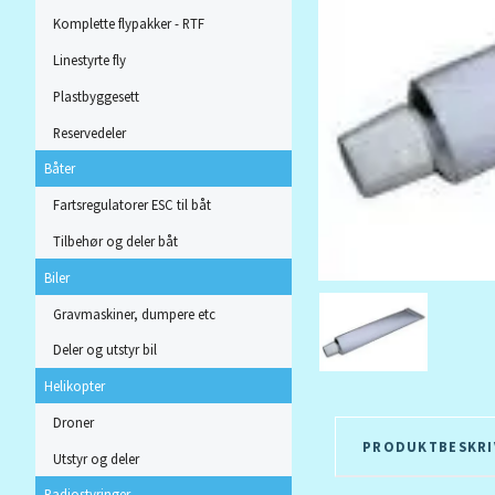
Komplette flypakker - RTF
Linestyrte fly
Plastbyggesett
Reservedeler
Båter
Fartsregulatorer ESC til båt
Tilbehør og deler båt
Biler
Gravmaskiner, dumpere etc
Deler og utstyr bil
Helikopter
Droner
PRODUKTBESKRI
Utstyr og deler
Radiostyringer