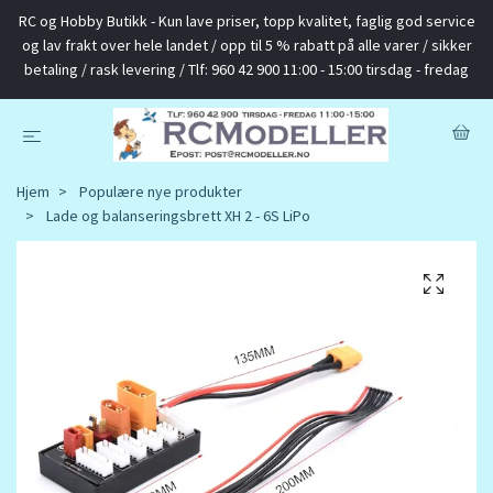
RC og Hobby Butikk - Kun lave priser, topp kvalitet, faglig god service
og lav frakt over hele landet / opp til 5 % rabatt på alle varer / sikker
betaling / rask levering / Tlf: 960 42 900 11:00 - 15:00 tirsdag - fredag
Hjem
Populære nye produkter
Lade og balanseringsbrett XH 2 - 6S LiPo