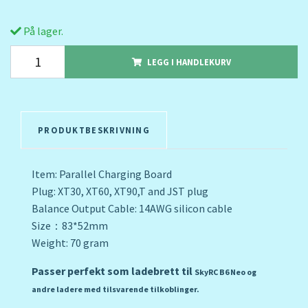
På lager.
LEGG I HANDLEKURV
PRODUKTBESKRIVNING
Item: Parallel Charging Board
Plug: XT30, XT60, XT90,T and JST plug
Balance Output Cable: 14AWG silicon cable
Size：83*52mm
Weight: 70 gram
Passer perfekt som ladebrett til
SkyRC B6 Neo og
andre ladere med tilsvarende tilkoblinger.