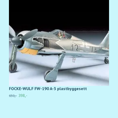
FOCKE-WULF FW-190 A-3 plastbyggesett
V
R
398,-
650,-
2