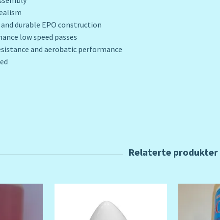
assembly
realism
 and durable EPO construction
mance low speed passes
esistance and aerobatic performance
ded