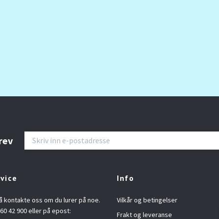
rev
vice
Info
å kontakte oss om du lurer på noe.
Vilkår og betingelser
960 42 900 eller på epost:
Frakt og leveranse