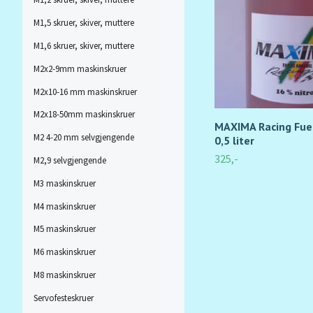
M1,5 skruer, skiver, muttere
M1,6 skruer, skiver, muttere
M2x2-9mm maskinskruer
M2x10-16 mm maskinskruer
M2x18-50mm maskinskruer
MAXIMA Racing Fue
M2 4-20 mm selvgjengende
0,5 liter
325,-
M2,9 selvgjengende
M3 maskinskruer
M4 maskinskruer
M5 maskinskruer
M6 maskinskruer
M8 maskinskruer
Servofesteskruer