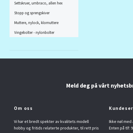
Settskruer, umbraco, allen hex
Stopp og sprengskiver
Muttere, nylock, klomuttere
Vingebolter - nylonbolter
Meld deg på vårt nyhetsb
Om oss
Kundeser
Vi har et bredt spekter av kvalitets modell
Ikke nøl med 
hobby og fritids relaterte produkter, til rett pris
Enten på tlf: 