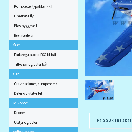
Komplette flypakker - RTF
Linestyrte fly
Plastbyggesett
Reservedeler
Båter
Fartsregulatorer ESC til båt
Tilbehør og deler båt
Biler
Gravmaskiner, dumpere etc
Deler og utstyr bil
Helikopter
Droner
PRODUKTBESKRI
Utstyr og deler
Radiostyringer