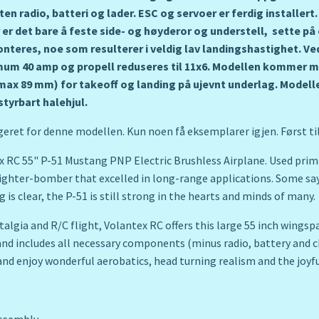
en radio, batteri og lader. ESC og servoer er ferdig installert
 er det bare å feste side- og høyderor og understell, sette på
nteres, noe som resulterer i veldig lav landingshastighet. Ved 
imum 40 amp og propell reduseres til 11x6. Modellen kommer 
(max 89 mm) for takeoff og landing på ujevnt underlag. Modell
tyrbart halehjul.
ret for denne modellen. Kun noen få eksemplarer igjen. Først til mølla o
ex RC 55" P-51 Mustang PNP Electric Brushless Airplane. Used pri
fighter-bomber that excelled in long-range applications. Some sa
 is clear, the P-51 is still strong in the hearts and minds of many.
stalgia and R/C flight, Volantex RC offers this large 55 inch win
nd includes all necessary components (minus radio, battery and cha
 and enjoy wonderful aerobatics, head turning realism and the joyf