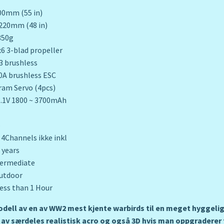
m (55 in)
220mm (48 in)
350g
6 3-blad propeller
3 brushless
A brushless ESC
ram Servo (4pcs)
.1V 1800 ~ 3700mAh
o
 4Channels ikke inkl
 years
termediate
utdoor
ess than 1 Hour
dell av en av WW2 mest kjente warbirds til en meget hyggelig p
 av særdeles realistisk acro og også 3D hvis man oppgraderer t