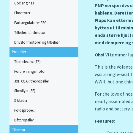
Cox engines
PNP versjon dvs ut
kablene. Deretter
Elmotorer
Flaps kan ettermo
Fartsregulatorer ESC
byttes ut til min
Tilbehør til elmotor
enda større hjul 
med dempere og s
Drivstoffmotorer og tilbehør
Propeller
Obs!
Vi tømmer lage
Thin electric (TE)
This is the Volant
Forbrenningsmotor
was a single-seat 
JXF XOAR trepropeller
WWII, but one thing
Slowflyer (SF)
For the love of no
3-blader
nearly assembled a
radio and battery,
Foldepropell
Båtpropeller
Features:
Tilbehør