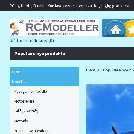
RC og Hobby Butikk - Kun lave priser, topp kvalitet, faglig god service o
Din handlekurv
(0)
Populære nye produkter
Hjem
Populære nye pr
Hjem
Modellfly
Nybegynnermodeller
Motorseilere
Seilfly - kastefly
Motorfly
3D inne- og utendørs