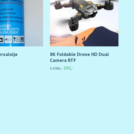
rsalolje
8K Foldable Drone HD Dual
Gum
Camera RTF
79,-
690,-
1 190,-