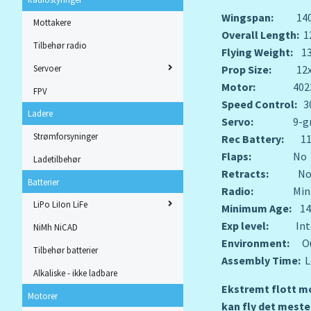
Wingspan:
1400m
Mottakere
Overall Length:
1
Tilbehør radio
Flying Weight:
1
Servoer
Prop Size:
12x
Motor:
402
FPV
Speed Control:
30
Ladere
Servo:
9-g
Strømforsyninger
Rec Battery:
11
Flaps:
No
Ladetilbehør
Retracts:
N
Batterier
Radio:
Min
LiPo LiIon LiFe
Minimum Age:
14
Exp level:
In
NiMh NiCAD
Environment:
O
Tilbehør batterier
Assembly Time:
L
Alkaliske - ikke ladbare
Ekstremt flott mo
Motorer
kan fly det meste