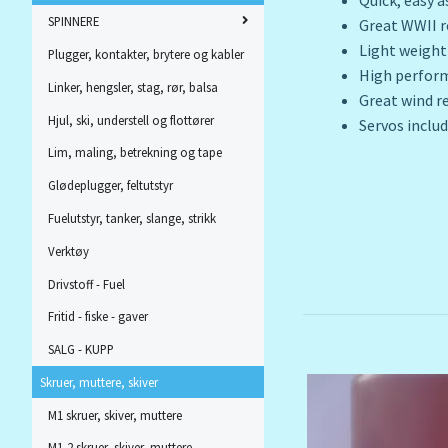
Quick, easy 
SPINNERE
Great WWII 
Light weight
Plugger, kontakter, brytere og kabler
High perfor
Linker, hengsler, stag, rør, balsa
Great wind r
Hjul, ski, understell og flottører
Servos inclu
Lim, maling, betrekning og tape
Glødeplugger, feltutstyr
Fuelutstyr, tanker, slange, strikk
Verktøy
Drivstoff - Fuel
Fritid - fiske - gaver
SALG - KUPP
Skruer, muttere, skiver
M1 skruer, skiver, muttere
M1,2 skruer, skiver, muttere