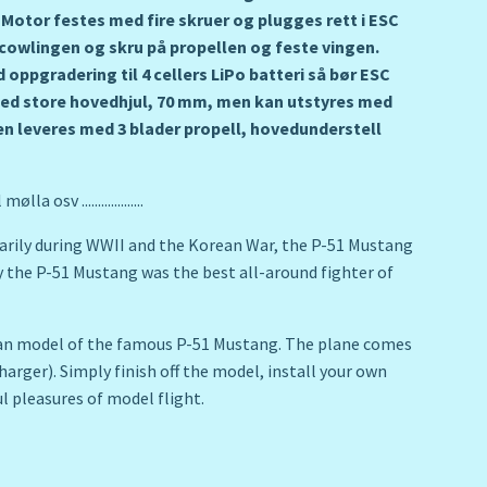
. Motor festes med fire skruer og plugges rett i ESC
 cowlingen og skru på propellen og feste vingen.
oppgradering til 4 cellers LiPo batteri så bør ESC
med store hovedhjul, 70 mm, men kan utstyres med
en leveres med 3 blader propell, hovedunderstell
sv ...................
marily during WWII and the Korean War, the P-51 Mustang
y the P-51 Mustang was the best all-around fighter of
gspan model of the famous P-51 Mustang. The plane comes
rger). Simply finish off the model, install your own
ul pleasures of model flight.