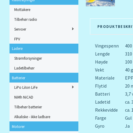
Mottakere
Tilbehør radio
PRODUKTBESKRI
Servoer
FPV
Vingespenn
40
Ladere
Lengde
31
Strømforsyninger
Høyde
10
Ladetilbehør
Vekt
40 
Materiale
EP
Batterier
Flytid
20 
LiPo LiIon LiFe
Batteri
3,7
NiMh NiCAD
Ladetid
ca.
Tilbehør batterier
Rekkevidde
ca.
Alkaliske - ikke ladbare
Farge
Gul 
Gyro
Ja
Motorer