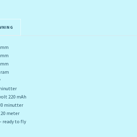
VNING
0 mm
0 mm
0 mm
gram
P
minutter
 volt 220 mAh
 30 minutter
 120 meter
- ready to fly