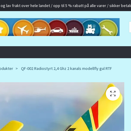
g lav frakt over hele landet / opp til 5 % rabatt på alle varer / sikker betalin
odukter
QF-002 Radiostyrt 2,4 Ghz 2 kanals modellfly gul RTF