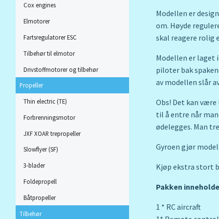
Cox engines
Modellen er design
Elmotorer
om. Høyde regulere
skal reagere rolig 
Fartsregulatorer ESC
Tilbehør til elmotor
Modellen er laget i
piloter bak spakene
Drivstoffmotorer og tilbehør
av modellen slår av
Propeller
Obs! Det kan være l
Thin electric (TE)
til å entre når ma
Forbrenningsmotor
ødelegges. Man tre
JXF XOAR trepropeller
Gyroen gjør modell
Slowflyer (SF)
3-blader
Kjøp ekstra stort b
Foldepropell
Pakken inneholde
Båtpropeller
1 * RC aircraft
Tilbehør
1* Remote control