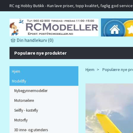
RC og Hobby Butikk - Kun lave priser, topp kvalitet, faglig god service o
Din handlekurv
(0)
Populære nye produkter
Hjem
Populære nye pr
Hjem
Modellfly
Nybegynnermodeller
Motorseilere
Seilfly - kastefly
Motorfly
3D inne- og utendørs