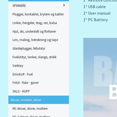
SPINNERE
1* USB cable
1* User manual
Plugger, kontakter, brytere og kabler
1* PC Battery
Linker, hengsler, stag, rør, balsa
Hjul, ski, understell og flottører
Lim, maling, betrekning og tape
Glødeplugger, feltutstyr
Fuelutstyr, tanker, slange, strikk
Verktøy
Drivstoff - Fuel
Fritid - fiske - gaver
SALG - KUPP
Skruer, muttere, skiver
M1 skruer, skiver, muttere
M1,2 skruer, skiver, muttere