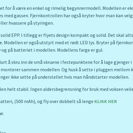
et for å være en enkel og rimelig begynnermodell. Modellen er eks
s med gassen. Fjernkontrollen har også bryter hvor man kan vel
eller hvassere på styringen.
 solid EPP. I tillegg er flyets design kompakt og solid. Det skal a
. Modellen er også utstyrt med et rødt LED lys. Bryter på fjernkon
 og på batteriet i modellen. Modellens farge er gul.
urt å skru inn de små skruene i festepunktene for å lage gjenger i
n monterer sammen modellen. Og husk å sette i pluggen mellom kr
nger ikke sette på understellet hvis man håndstarter modellen.
en helt stabil. Ingen aldersbegrensning for bruk med voksen veil
atteri, (500 mAh), og fly over dobbelt så lenge
KLIKK HER
r:
ler