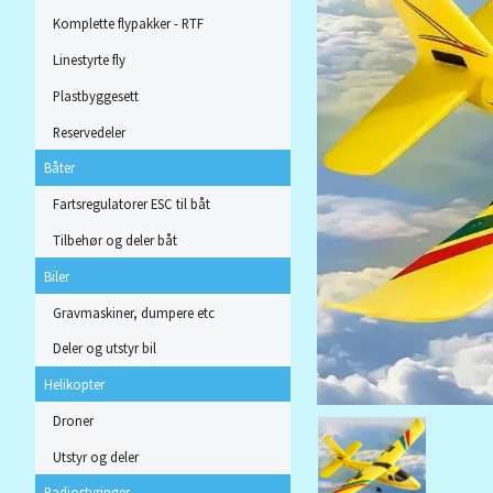
Komplette flypakker - RTF
Linestyrte fly
Plastbyggesett
Reservedeler
Båter
Fartsregulatorer ESC til båt
Tilbehør og deler båt
Biler
Gravmaskiner, dumpere etc
Deler og utstyr bil
Helikopter
Droner
Utstyr og deler
Radiostyringer