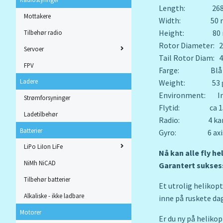
Length: 268
Mottakere
Width: 50 
Height: 80
Tilbehør radio
Rotor Diameter: 
Servoer
Tail Rotor Diam:
FPV
Farge: Blå
Ladere
Weight: 53 
Environment: In
Strømforsyninger
Flytid: ca 15
Ladetilbehør
Radio: 4 kan
Batterier
Gyro: 6 axi
LiPo LiIon LiFe
Nå kan alle fly he
NiMh NiCAD
Garantert suksess
Tilbehør batterier
Et utrolig helikop
Alkaliske - ikke ladbare
inne på ruskete dag
Motorer
Er du ny på heliko