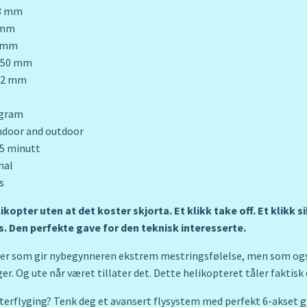
 mm
mm
 mm
250 mm
 42 mm
gram
door and outdoor
 minutt
al
s
likopter uten at det koster skjorta. Et klikk take off. Et klikk s
. Den perfekte gave for den teknisk interesserte.
ter som gir nybegynneren ekstrem mestringsfølelse, men som også
er. Og ute når været tillater det. Dette helikopteret tåler faktis
pterflyging? Tenk deg et avansert flysystem med perfekt 6-akset 