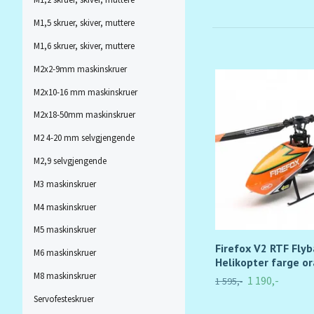
M1,5 skruer, skiver, muttere
M1,6 skruer, skiver, muttere
M2x2-9mm maskinskruer
M2x10-16 mm maskinskruer
M2x18-50mm maskinskruer
M2 4-20 mm selvgjengende
M2,9 selvgjengende
M3 maskinskruer
M4 maskinskruer
M5 maskinskruer
Firefox V2 RTF Flyb
M6 maskinskruer
Helikopter farge o
M8 maskinskruer
1 190,-
1 595,-
Servofesteskruer