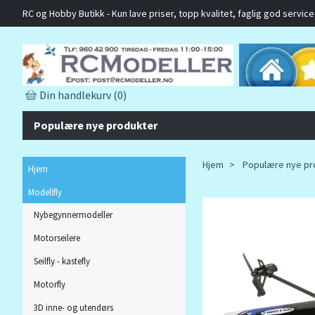
RC og Hobby Butikk - Kun lave priser, topp kvalitet, faglig god service o
Din handlekurv
(0)
Populære nye produkter
Hjem
Populære nye pr
Hjem
Modellfly
Nybegynnermodeller
Motorseilere
Seilfly - kastefly
Motorfly
3D inne- og utendørs