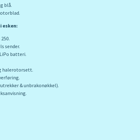
g blå.
otorblad.
i esken:
 250.
ls sender.
LiPo batteri.
g halerotorsett.
verføring.
rutrekker & unbrakonøkkel).
ksanvisning.