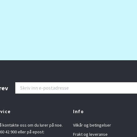
rev
vice
Info
å kontakte oss om du lurer på noe.
Vilkår og betingelser
960 42 900 eller på epost:
Frakt og leveranse