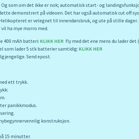
 Og som om det ikke er nok; automatisk start- og landingsfunksj
 dette demonstrert på videoen. Det har også automatisk cut off sys
Helikopteret er velegnet til innendørsbruk, og ute på stille dager
 vil ha mye morro med.
e 400 mAh batteri:
KLIKK HER
fly med det ene mens du lader det (
l som lader 5 stk batterier samtidig:
KLIKK HER
ilgjengelige. Send epost.
ed ett trykk.
ykk:
em.
ter panikkmodus.
sering.
nybegynnervennlig konstruksjon.
på 15 minutter.