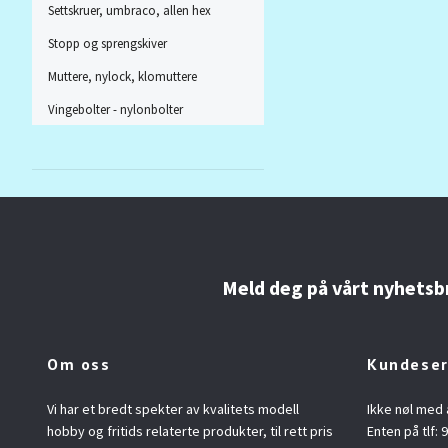
Settskruer, umbraco, allen hex
Stopp og sprengskiver
Muttere, nylock, klomuttere
Vingebolter - nylonbolter
Meld deg på vårt nyhetsb
Om oss
Kundeser
Vi har et bredt spekter av kvalitets modell
Ikke nøl med 
hobby og fritids relaterte produkter, til rett pris
Enten på tlf: 