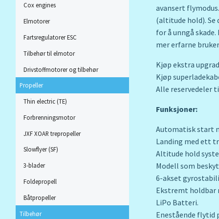
Cox engines
avansert flymodus.
(altitude hold). Se
Elmotorer
for å unngå skade. 
Fartsregulatorer ESC
mer erfarne bruker
Tilbehør til elmotor
Kjøp ekstra upgrad
Drivstoffmotorer og tilbehør
Kjøp superladekabe
Propeller
Alle reservedeler t
Thin electric (TE)
Funksjoner:
Forbrenningsmotor
Automatisk start m
JXF XOAR trepropeller
Landing med ett tr
Slowflyer (SF)
Altitude hold syst
Modell som beskyt
3-blader
6-akset gyrostabili
Foldepropell
Ekstremt holdbar 
Båtpropeller
LiPo Batteri.
Tilbehør
Enestående flytid 