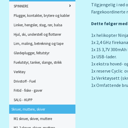
Tilgjengelig i rød o
SPINNERE
Fargekoordinerte r
Plugger, kontakter, brytere og kabler
Dette følger med 
Linker, hengsler, stag, rør, balsa
Hjul, ski, understell og flottører
1x helikopter Ninja
1x 2,4 GHz firekana
Lim, maling, betrekning og tape
1x 1S 3,7V 300mAh 
Glødeplugger, feltutstyr
1x USB-lader.
Fuelutstyr, tanker, slange, strikk
1x ekstra hoved- o
1x reserve Cyclic o
Verktøy
1x Verktøysett (sk
Drivstoff - Fuel
1x Omfattende bru
Fritid - fiske - gaver
SALG - KUPP
Skruer, muttere, skiver
M1 skruer, skiver, muttere
M1,2 skruer, skiver, muttere