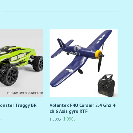
onster Truggy BR
Volantex F4U Corsair 2.4 Ghz 4
Spi
ch 6 Axis gyro RTF
99,-
-
1 090,-
1 590,-