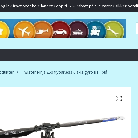
g lav frakt over hele landet / opp til 5 % rabatt på alle varer / sikker betalin
odukter
Twister Ninja 250 flybarless 6 axis gyro RTF blå