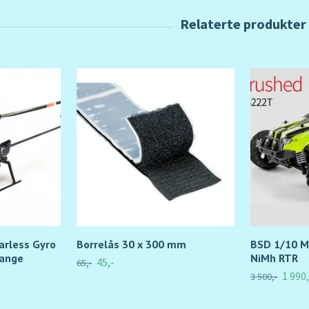
arless Gyro
Borrelås 30 x 300 mm
BSD 1/10 M
range
NiMh RTR
45,-
65,-
1 990,
3 500,-