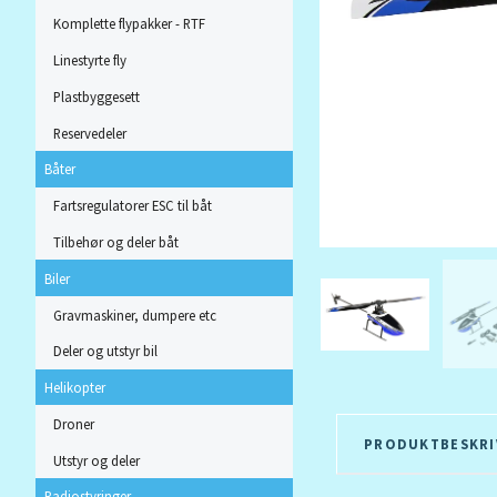
Komplette flypakker - RTF
Linestyrte fly
Plastbyggesett
Reservedeler
Båter
Fartsregulatorer ESC til båt
Tilbehør og deler båt
Biler
Gravmaskiner, dumpere etc
Deler og utstyr bil
Helikopter
Droner
PRODUKTBESKRI
Utstyr og deler
Radiostyringer