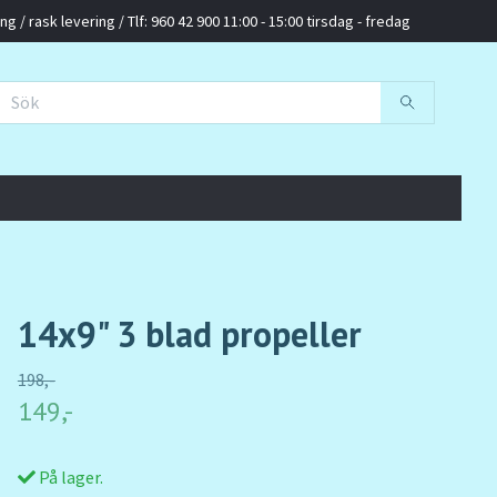
g / rask levering / Tlf: 960 42 900 11:00 - 15:00 tirsdag - fredag
14x9" 3 blad propeller
198,-
149,-
På lager.