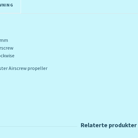
VNING
8 mm
irscrew
ockwise
ster Airscrew propeller