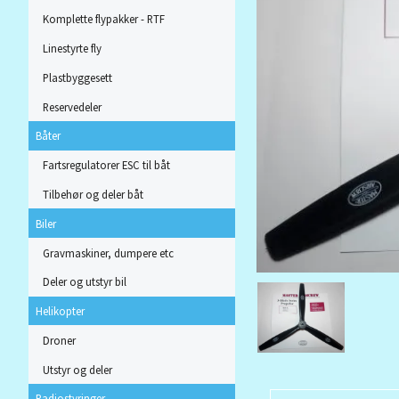
Komplette flypakker - RTF
Linestyrte fly
Plastbyggesett
Reservedeler
Båter
Fartsregulatorer ESC til båt
Tilbehør og deler båt
Biler
Gravmaskiner, dumpere etc
Deler og utstyr bil
Helikopter
Droner
Utstyr og deler
Radiostyringer