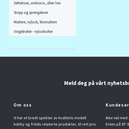
Settskruer, umbraco, allen hex
Stopp og sprengskiver
Muttere, nylock, klomuttere
Vingebolter - nylonbolter
Meld deg på vårt nyhetsb
Om oss
Kundeser
Vi har et bredt spekter av kvalitets modell
Ikke nøl med 
hobby og fritids relaterte produkter, til rett pris
Enten på tlf: 