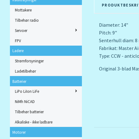
PRODUKTBESKRI
Mottakere
Tilbehør radio
Diameter: 14"
Servoer
Pitch: 9"
Senterhull diam: 
FPV
Fabrikat: Master A
Ladere
Type: CCW - anticl
Strømforsyninger
Original 3-blad Ma
Ladetilbehør
Batterier
LiPo LiIon LiFe
NiMh NiCAD
Tilbehør batterier
Alkaliske - ikke ladbare
Motorer