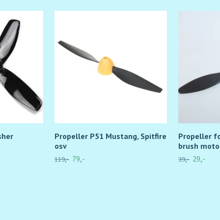
sher
Propeller P51 Mustang, Spitfire
Propeller f
osv
brush moto
79,-
29,-
119,-
39,-