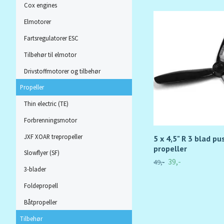
Cox engines
Elmotorer
Fartsregulatorer ESC
Tilbehør til elmotor
Drivstoffmotorer og tilbehør
Propeller
Thin electric (TE)
Forbrenningsmotor
JXF XOAR trepropeller
5 x 4,5" R 3 blad pu
propeller
Slowflyer (SF)
39,-
49,-
3-blader
Foldepropell
Båtpropeller
Tilbehør