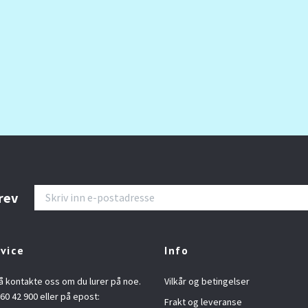
rev
vice
Info
å kontakte oss om du lurer på noe.
Vilkår og betingelser
960 42 900 eller på epost:
Frakt og leveranse