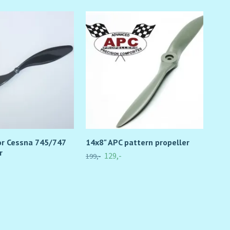
or Cessna 745/747
14x8" APC pattern propeller
9x6
r
pro
129,-
199,-
198,-