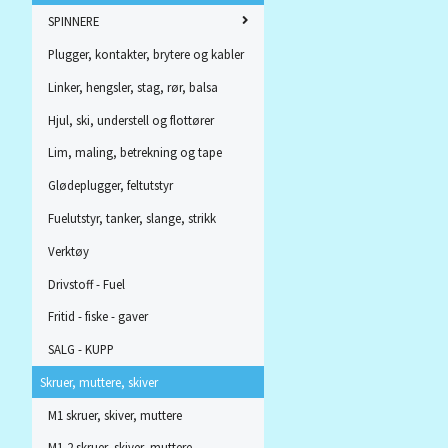
SPINNERE
Plugger, kontakter, brytere og kabler
Linker, hengsler, stag, rør, balsa
Hjul, ski, understell og flottører
Lim, maling, betrekning og tape
Glødeplugger, feltutstyr
Fuelutstyr, tanker, slange, strikk
Verktøy
Drivstoff - Fuel
Fritid - fiske - gaver
SALG - KUPP
Skruer, muttere, skiver
M1 skruer, skiver, muttere
M1,2 skruer, skiver, muttere