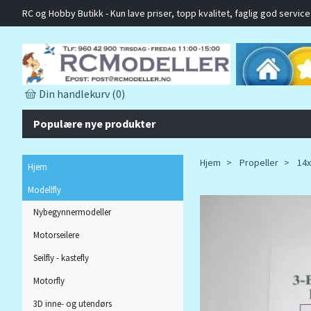
RC og Hobby Butikk - Kun lave priser, topp kvalitet, faglig god service o
Din handlekurv
(0)
Populære nye produkter
Hjem
Propeller
14x
Hjem
Modellfly
Nybegynnermodeller
Motorseilere
Seilfly - kastefly
Motorfly
3D inne- og utendørs