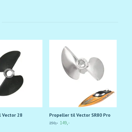
l Vector 28
Propeller til Vector SR80 Pro
Pro
149,-
250,-
69,-