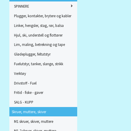
SPINNERE
Plugger, kontakter, brytere og kabler
Linker, hengsler, stag, rør, balsa
Hjul, ski, understell og flottører
Lim, maling, betrekning og tape
Glødeplugger, feltutstyr
Fuelutstyr, tanker, slange, strikk
Verktøy
Drivstoff - Fuel
Fritid - fiske - gaver
SALG - KUPP
Skruer, muttere, skiver
M1 skruer, skiver, muttere
M1,2 skruer, skiver, muttere