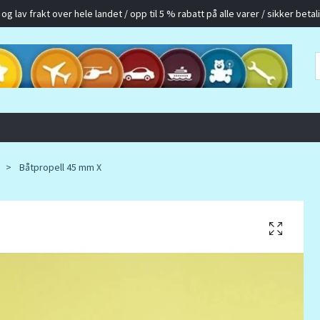
g lav frakt over hele landet / opp til 5 % rabatt på alle varer / sikker betalin
Båtpropell 45 mm X