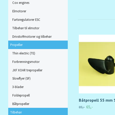
Cox engines
Elmotorer
Fartsregulatorer ESC
Tilbehør til elmotor
Drivstoffmotorer og tilbehør
Propeller
Thin electric (TE)
Forbrenningsmotor
JXF XOAR trepropeller
Slowflyer (SF)
3-blader
Foldepropell
Båtpropell 55 mm 
Båtpropeller
65,-
85,-
Tilbehør