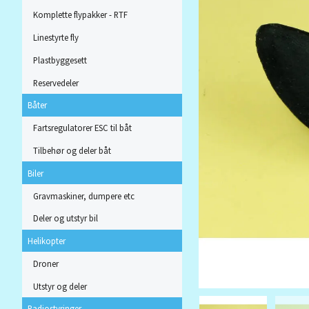
Komplette flypakker - RTF
Linestyrte fly
Plastbyggesett
Reservedeler
Båter
Fartsregulatorer ESC til båt
Tilbehør og deler båt
Biler
Gravmaskiner, dumpere etc
Deler og utstyr bil
Helikopter
Droner
Utstyr og deler
Radiostyringer