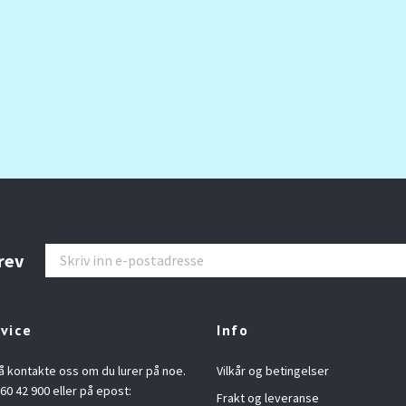
rev
vice
Info
å kontakte oss om du lurer på noe.
Vilkår og betingelser
960 42 900 eller på epost:
Frakt og leveranse