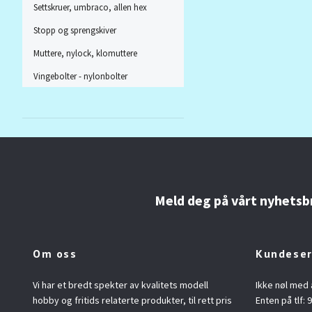
Settskruer, umbraco, allen hex
Stopp og sprengskiver
Muttere, nylock, klomuttere
Vingebolter - nylonbolter
Meld deg på vårt nyhetsb
Om oss
Kundeser
Vi har et bredt spekter av kvalitets modell
Ikke nøl med 
hobby og fritids relaterte produkter, til rett pris
Enten på tlf: 