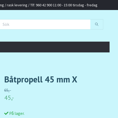
g / rask levering / Tlf: 960 42 900 11:00 - 15:00 tirsdag - fredag
Båtpropell 45 mm X
65,-
45,-
På lager.