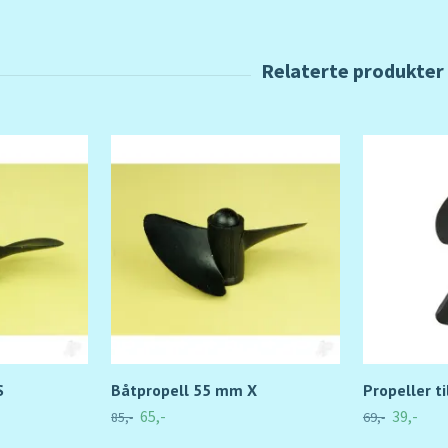
S
Båtpropell 55 mm X
Propeller ti
65,-
39,-
85,-
69,-