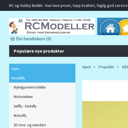
RC og Hobby Butikk - Kun lave priser, topp kvalitet, faglig god service o
Din handlekurv
(0)
Populære nye produkter
Hjem
Propeller
Båt
Hjem
Modellfly
Nybegynnermodeller
Motorseilere
Seilfly - kastefly
Motorfly
3D inne- og utendørs