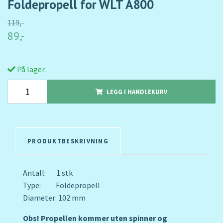
Foldepropell for WLT A800
119,-
89,-
På lager.
LEGG I HANDLEKURV
PRODUKTBESKRIVNING
Antall: 1 stk
Type: Foldepropell
Diameter: 102 mm
Obs! Propellen kommer uten spinner og