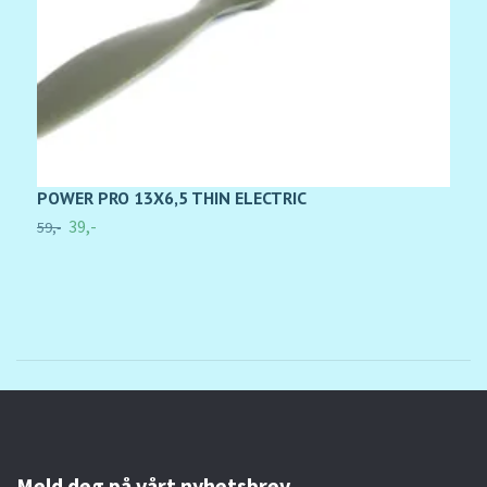
POWER PRO 13X6,5 THIN ELECTRIC
P
39,-
59,-
1
Meld deg på vårt nyhetsbrev