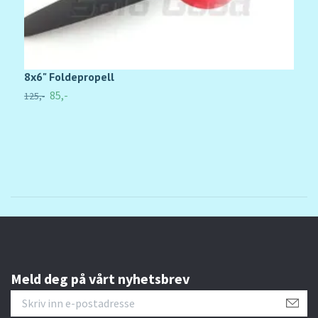
8x6" Foldepropell
P
85,-
125,-
39
Meld deg på vårt nyhetsbrev