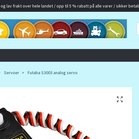
g lav frakt over hele landet / opp til 5 % rabatt på alle varer / sikker betalin
Servoer
Futaba S3003 analog servo