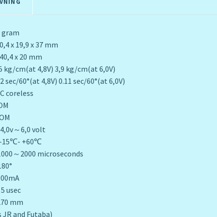
VNING
gram
 x 19,9 x 37 mm
40,4 x 20 mm
cm(at 4,8V) 3,9 kg/cm(at 6,0V)
60°(at 4,8V) 0.11 sec/60°(at 6,0V)
 coreless
OM
OM
4,0v～6,0 volt
 -15℃- +60℃
1000～2000 microseconds
180°
00mA
 5 usec
270 mm
s JR and Futaba)