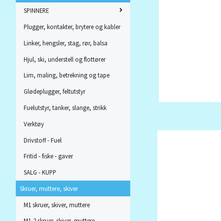
SPINNERE
Plugger, kontakter, brytere og kabler
Linker, hengsler, stag, rør, balsa
Hjul, ski, understell og flottører
Lim, maling, betrekning og tape
Glødeplugger, feltutstyr
Fuelutstyr, tanker, slange, strikk
Verktøy
Drivstoff - Fuel
Fritid - fiske - gaver
SALG - KUPP
Skruer, muttere, skiver
M1 skruer, skiver, muttere
M1,2 skruer, skiver, muttere