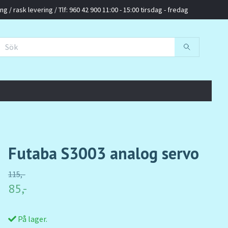
g / rask levering / Tlf: 960 42 900 11:00 - 15:00 tirsdag - fredag
Futaba S3003 analog servo
115,-
85,-
På lager.