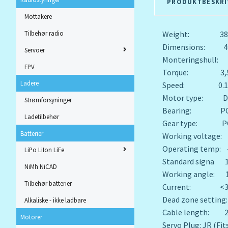
PRODUKTBESKRI
Mottakere
Tilbehør radio
Weight: 38 
Dimensions: 40,4
Servoer
Monteringshull: 
FPV
Torque: 3,5 kg/
Ladere
Speed: 0.12 sec/
Motor type: DC
Strømforsyninger
Bearing: P
Ladetilbehør
Gear type: P
Batterier
Working voltage: 
Operating temp:
LiPo LiIon LiFe
Standard signa 
NiMh NiCAD
Working angle: 
Tilbehør batterier
Current: <3
Dead zone setting:
Alkaliske - ikke ladbare
Cable length: 
Motorer
Servo Plug: JR (Fit