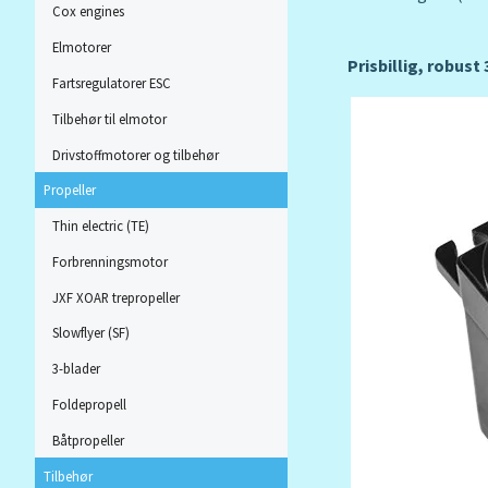
Cox engines
Elmotorer
Prisbillig, robus
Fartsregulatorer ESC
Tilbehør til elmotor
Drivstoffmotorer og tilbehør
Propeller
Thin electric (TE)
Forbrenningsmotor
JXF XOAR trepropeller
Slowflyer (SF)
3-blader
Foldepropell
Båtpropeller
Tilbehør