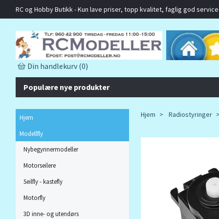
RC og Hobby Butikk - Kun lave priser, topp kvalitet, faglig god service o
Din handlekurv
(0)
Populære nye produkter
Hjem
Radiostyringer
Hjem
Modellfly
Nybegynnermodeller
Motorseilere
Seilfly - kastefly
Motorfly
3D inne- og utendørs