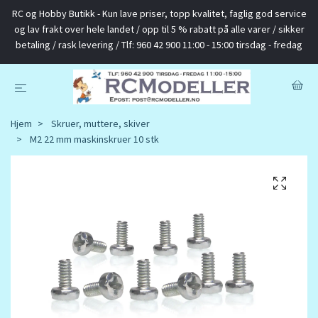
RC og Hobby Butikk - Kun lave priser, topp kvalitet, faglig god service
og lav frakt over hele landet / opp til 5 % rabatt på alle varer / sikker
betaling / rask levering / Tlf: 960 42 900 11:00 - 15:00 tirsdag - fredag
Hjem
Skruer, muttere, skiver
M2 22 mm maskinskruer 10 stk