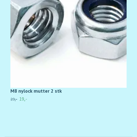
M8 nylock mutter 2 stk
M
19,-
29,-
35