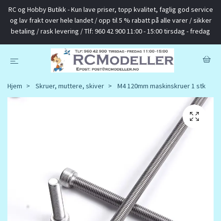
RC og Hobby Butikk - Kun lave priser, topp kvalitet, faglig god service
og lav frakt over hele landet / opp til 5 % rabatt på alle varer / sikker
betaling / rask levering / Tlf: 960 42 900 11:00 - 15:00 tirsdag - fredag
Hjem
Skruer, muttere, skiver
M4 120mm maskinskruer 1 stk