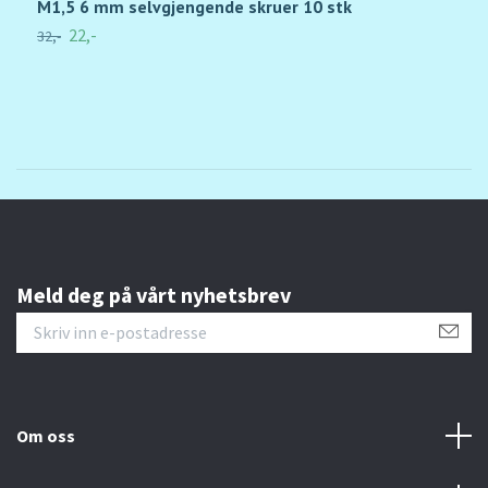
M1,5 6 mm selvgjengende skruer 10 stk
M
22,-
32,-
34
Meld deg på vårt nyhetsbrev
Om oss