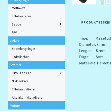
Mottakere
Tilbehør radio
PRODUKTBESKRI
Servoer
FPV
Type: M2 setts
Ladere
Diameter: 8 mm
Strømforsyninger
Lengde: 8 mm
Farge: Sort
Ladetilbehør
Materiale: Herdet g
Batterier
LiPo LiIon LiFe
NiMh NiCAD
Tilbehør batterier
Alkaliske - ikke ladbare
Motorer