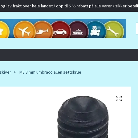
g lav frakt over hele landet / opp til 5 % rabatt på alle varer / sikker betalin
skiver
M8 8 mm umbraco allen settskrue