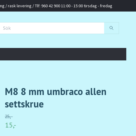
g / rask levering / Tlf: 960 42 900 11:00 - 15:00 tirsdag - fredag
M8 8 mm umbraco allen
settskrue
25,-
15,-