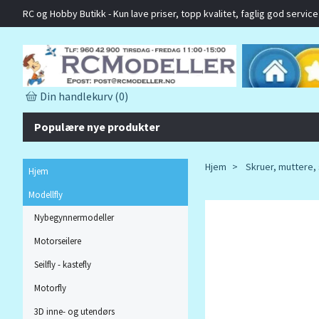
RC og Hobby Butikk - Kun lave priser, topp kvalitet, faglig god service o
Din handlekurv
(0)
Populære nye produkter
Hjem
Skruer, muttere, 
Hjem
Modellfly
Nybegynnermodeller
Motorseilere
Seilfly - kastefly
Motorfly
3D inne- og utendørs