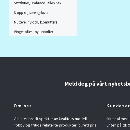
Settskruer, umbraco, allen hex
Stopp og sprengskiver
Muttere, nylock, klomuttere
Vingebolter - nylonbolter
Meld deg på vårt nyhetsb
Om oss
Kundeser
Vi har et bredt spekter av kvalitets modell
Ikke nøl med 
hobby og fritids relaterte produkter, til rett pris
Enten på tlf: 