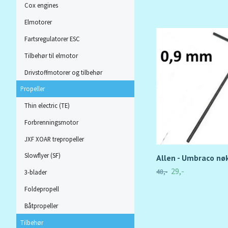
Cox engines
Elmotorer
Fartsregulatorer ESC
Tilbehør til elmotor
Drivstoffmotorer og tilbehør
Propeller
Thin electric (TE)
Forbrenningsmotor
JXF XOAR trepropeller
Slowflyer (SF)
Allen - Umbraco nø
29,-
48,-
3-blader
Foldepropell
Båtpropeller
Tilbehør