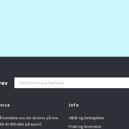
rev
vice
Info
å kontakte oss om du lurer på noe.
Vilkår og betingelser
960 42 900 eller på epost:
Frakt og leveranse