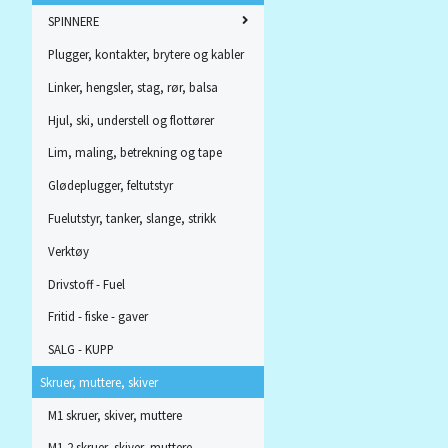
SPINNERE
Plugger, kontakter, brytere og kabler
Linker, hengsler, stag, rør, balsa
Hjul, ski, understell og flottører
Lim, maling, betrekning og tape
Glødeplugger, feltutstyr
Fuelutstyr, tanker, slange, strikk
Verktøy
Drivstoff - Fuel
Fritid - fiske - gaver
SALG - KUPP
Skruer, muttere, skiver
M1 skruer, skiver, muttere
M1,2 skruer, skiver, muttere