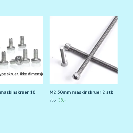
maskinskruer 10
M2 50mm maskinskruer 2 stk
M2 
sel
38,-
75,-
34,-