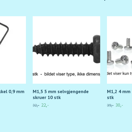
kkel 0,9 mm
M1,5 5 mm selvgjengende
M1,2 4 mm 
skruer 10 stk
stk
22,-
30,-
32,-
39,-