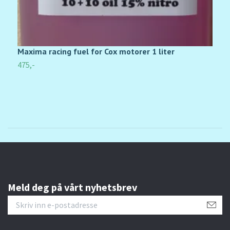
Maxima racing fuel for Cox motorer 1 liter
M
475,-
3
Meld deg på vårt nyhetsbrev