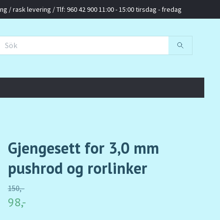
g / rask levering / Tlf: 960 42 900 11:00 - 15:00 tirsdag - fredag
Gjengesett for 3,0 mm
pushrod og rorlinker
150,-
98,-