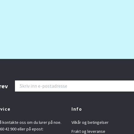
rev
vice
Info
å kontakte oss om du lurer på noe.
Vilkår og betingelser
960 42 900 eller på epost:
Frakt og leveranse