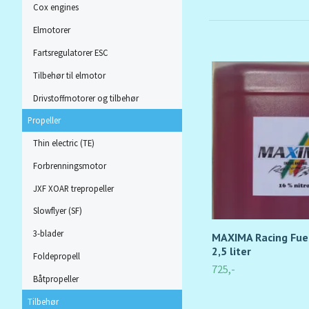
Cox engines
Elmotorer
Fartsregulatorer ESC
Tilbehør til elmotor
Drivstoffmotorer og tilbehør
Propeller
Thin electric (TE)
Forbrenningsmotor
JXF XOAR trepropeller
Slowflyer (SF)
3-blader
MAXIMA Racing Fue
2,5 liter
Foldepropell
725,-
Båtpropeller
Tilbehør