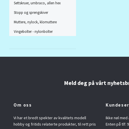
Settskruer, umbraco, allen hex
Stopp og sprengskiver
Muttere, nylock, klomuttere
Vingebolter - nylonbolter
Meld deg på vårt nyhetsb
Om oss
Kundeser
Vi har et bredt spekter av kvalitets modell
Ikke nøl med 
hobby og fritids relaterte produkter, til rett pris
Enten på tlf: 