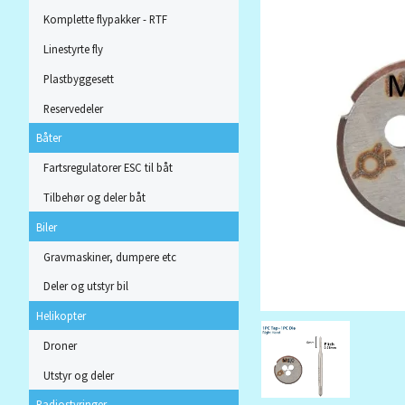
Komplette flypakker - RTF
Linestyrte fly
Plastbyggesett
Reservedeler
Båter
Fartsregulatorer ESC til båt
Tilbehør og deler båt
Biler
Gravmaskiner, dumpere etc
Deler og utstyr bil
Helikopter
Droner
Utstyr og deler
Radiostyringer