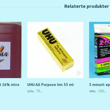
l 16% nitro
UHU All Purpose lim 35 ml
5 minutt e
79,-
190,-
119,-
300,-