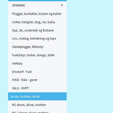
SPINNERE
Plugger, kontakter, brytere og kabler
Linker, hengsler, stag, rør, balsa
Hjul, ski, understell og flottører
Lim, maling, betrekning og tape
Glødeplugger, feltutstyr
Fuelutstyr, tanker, slange, strikk
Verktøy
Drivstoff - Fuel
Fritid - fiske - gaver
SALG - KUPP
Skruer, muttere, skiver
M1 skruer, skiver, muttere
M1,2 skruer, skiver, muttere