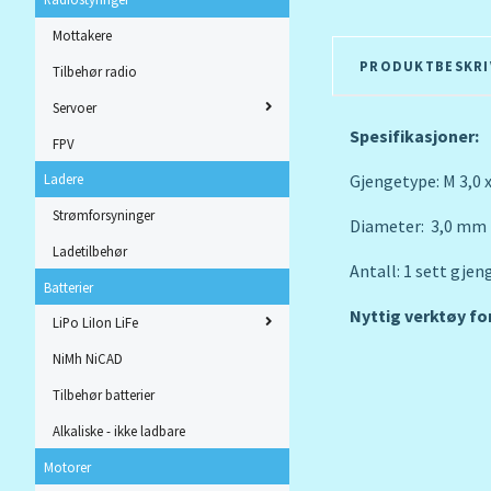
Mottakere
PRODUKTBESKRI
Tilbehør radio
Servoer
Spesifikasjoner:
FPV
Gjengetype: M 3,0 x
Ladere
Strømforsyninger
Diameter: 3,0 mm
Ladetilbehør
Antall: 1 sett gje
Batterier
Nyttig verktøy fo
LiPo LiIon LiFe
NiMh NiCAD
Tilbehør batterier
Alkaliske - ikke ladbare
Motorer