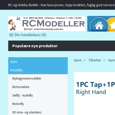
RC og Hobby Butikk - Kun lave priser, topp kvalitet, faglig god service o
Din handlekurv
(0)
Populære nye produkter
Hjem
Tilbehør
Gjen
Hjem
Modellfly
Nybegynnermodeller
Motorseilere
Seilfly - kastefly
Motorfly
3D inne- og utendørs