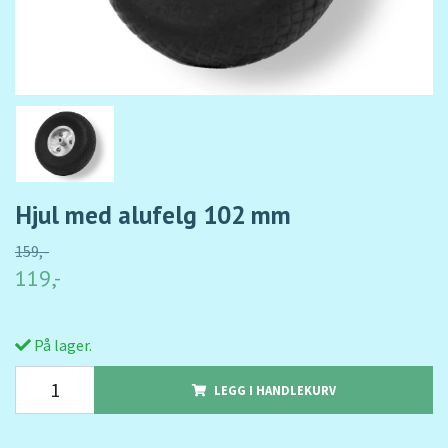
Hjul med alufelg 102 mm
159,-
119,-
På lager.
LEGG I HANDLEKURV