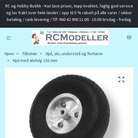
RC og Hobby Butikk - Kun lave priser, topp kvalitet, faglig god service
og lav frakt over hele landet / opp til 5 % rabatt på alle varer / sikker
betaling / rask levering / Tlf: 960 42 900 11:00 - 15:00 tirsdag - fredag
Hjem
Tilbehør
Hjul, ski, understell og flottører
Hjul med alufelg 102 mm