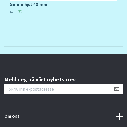
Gummihjul 48 mm
H
32,-
42,-
U
Meld deg på vårt nyhetsbrev
Om oss