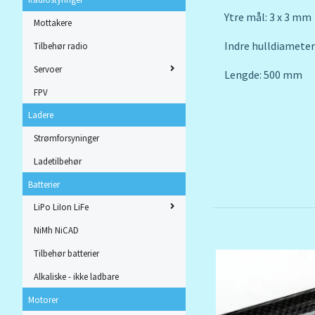
Ytre mål: 3 x 3 mm
Mottakere
Indre hulldiamete
Tilbehør radio
Servoer
Lengde: 500 mm
FPV
Ladere
Strømforsyninger
Ladetilbehør
Batterier
LiPo LiIon LiFe
NiMh NiCAD
Tilbehør batterier
Alkaliske - ikke ladbare
Motorer