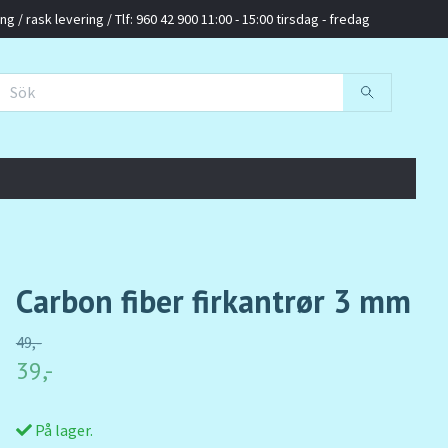
g / rask levering / Tlf: 960 42 900 11:00 - 15:00 tirsdag - fredag
Carbon fiber firkantrør 3 mm
49,-
39,-
På lager.