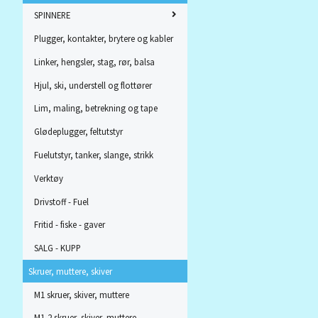
SPINNERE
Plugger, kontakter, brytere og kabler
Linker, hengsler, stag, rør, balsa
Hjul, ski, understell og flottører
Lim, maling, betrekning og tape
Glødeplugger, feltutstyr
Fuelutstyr, tanker, slange, strikk
Verktøy
Drivstoff - Fuel
Fritid - fiske - gaver
SALG - KUPP
Skruer, muttere, skiver
M1 skruer, skiver, muttere
M1,2 skruer, skiver, muttere