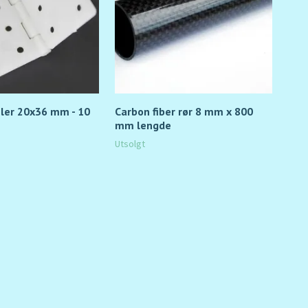
ler 20x36 mm - 10
Carbon fiber rør 8 mm x 800
3 x
mm lengde
15,-
Utsolgt