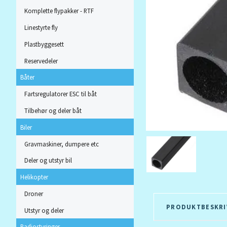
Komplette flypakker - RTF
Linestyrte fly
Plastbyggesett
Reservedeler
Båter
Fartsregulatorer ESC til båt
Tilbehør og deler båt
Biler
Gravmaskiner, dumpere etc
Deler og utstyr bil
Helikopter
Droner
PRODUKTBESKRI
Utstyr og deler
Radiostyringer