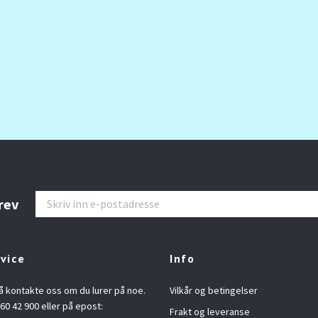
rev
vice
Info
å kontakte oss om du lurer på noe.
Vilkår og betingelser
960 42 900 eller på epost:
Frakt og leveranse