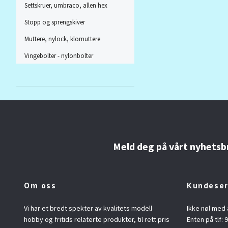
Settskruer, umbraco, allen hex
Stopp og sprengskiver
Muttere, nylock, klomuttere
Vingebolter - nylonbolter
Meld deg på vårt nyhetsb
Om oss
Kundeser
Vi har et bredt spekter av kvalitets modell
Ikke nøl med 
hobby og fritids relaterte produkter, til rett pris
Enten på tlf: 