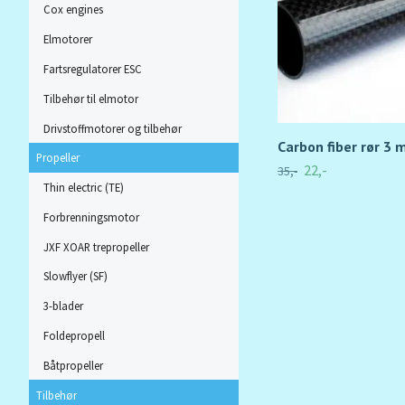
Cox engines
Elmotorer
Fartsregulatorer ESC
Tilbehør til elmotor
Drivstoffmotorer og tilbehør
Carbon fiber rør 3
Propeller
22,-
35,-
Thin electric (TE)
Forbrenningsmotor
JXF XOAR trepropeller
Slowflyer (SF)
3-blader
Foldepropell
Båtpropeller
Tilbehør