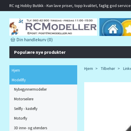
RC og Hobby Butikk - Kun lave priser, topp kvalitet, faglig god service o
Din handlekurv
(0)
Populære nye produkter
Hjem
Tilbehør
Link
Hjem
Modellfly
Nybegynnermodeller
Motorseilere
Seilfly - kastefly
Motorfly
3D inne- og utendørs