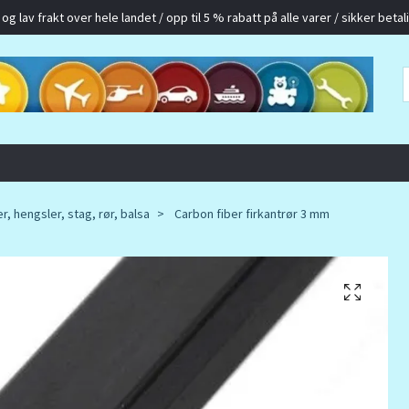
g lav frakt over hele landet / opp til 5 % rabatt på alle varer / sikker betalin
er, hengsler, stag, rør, balsa
Carbon fiber firkantrør 3 mm