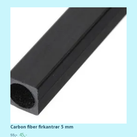
Carbon fiber firkantrør 5 mm
C
45,-
55,-
1