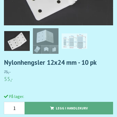
Nylonhengsler 12x24 mm - 10 pk
75,-
55,-
På lager.
LEGG I HANDLEKURV