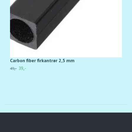
Carbon fiber firkantrør 2,5 mm
H
39,-
49,-
79