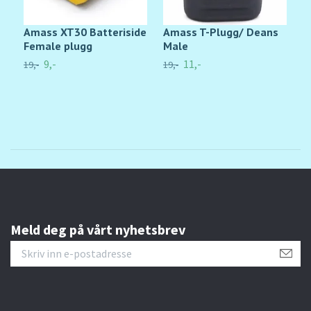
Amass XT30 Batteriside
Amass T-Plugg/ Deans
M
Female plugg
Male
k
9,-
11,-
19,-
19,-
19
Meld deg på vårt nyhetsbrev