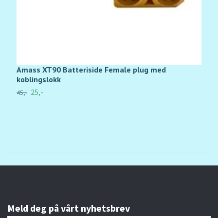
Amass XT90 Batteriside Female plug med
A
koblingslokk
19
25,-
45,-
Meld deg på vårt nyhetsbrev