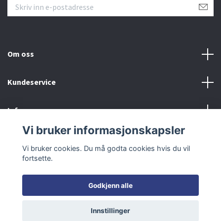
Om oss
Kundeservice
Info
Vi bruker informasjonskapsler
Sosiale medier
Vi bruker cookies. Du må godta cookies hvis du vil
fortsette.
Godkjenn alle
© 2026 RCModeller
Innstillinger