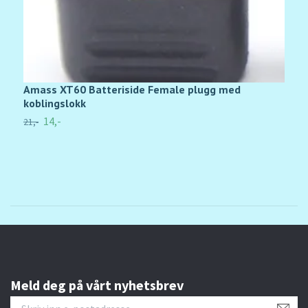
Amass XT60 Batteriside Female plugg med
X
koblingslokk
99
14,-
21,-
Meld deg på vårt nyhetsbrev