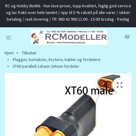
RC og Hobby Butikk - Kun lave priser, topp kvalitet, faglig god service
og lav frakt over hele landet / opp til 5 % rabatt på alle varer / sikker
betaling / rask levering / Tlf: 960 42 900 11:00 - 15:00 tirsdag - fredag
Hjem
Tilbehør
Plugger, kontakter, brytere, kabler og fordelere
XT60 parallell 1xhann 2xhunn fordeler