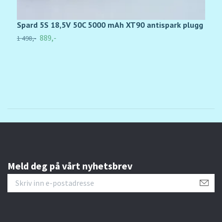
Spard 5S 18,5V 50C 5000 mAh XT90 antispark plugg
1
889,-
1 498,-
2
Meld deg på vårt nyhetsbrev