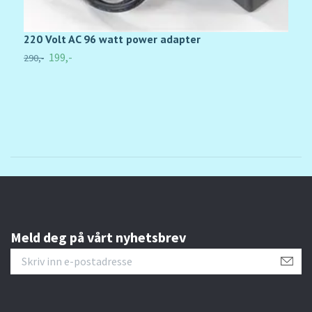
220 Volt AC 96 watt power adapter
B
R
199,-
290,-
4
Meld deg på vårt nyhetsbrev