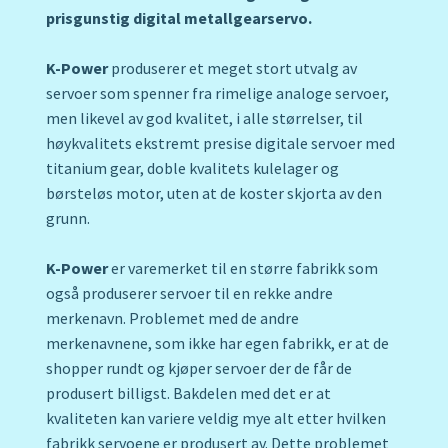
prisgunstig digital metallgearservo.
K-Power
produserer et meget stort utvalg av
servoer som spenner fra rimelige analoge servoer,
men likevel av god kvalitet, i alle størrelser, til
høykvalitets ekstremt presise digitale servoer med
titanium gear, doble kvalitets kulelager og
børsteløs motor, uten at de koster skjorta av den
grunn.
K-Power
er varemerket til en større fabrikk som
også produserer servoer til en rekke andre
merkenavn. Problemet med de andre
merkenavnene, som ikke har egen fabrikk, er at de
shopper rundt og kjøper servoer der de får de
produsert billigst. Bakdelen med det er at
kvaliteten kan variere veldig mye alt etter hvilken
fabrikk servoene er produsert av. Dette problemet