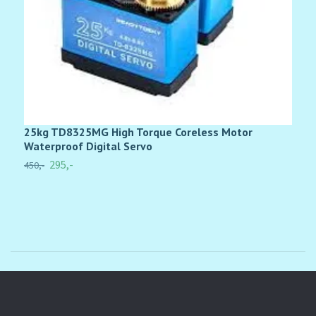
25kg TD8325MG High Torque Coreless Motor
T
Waterproof Digital Servo
U
295,-
450,-