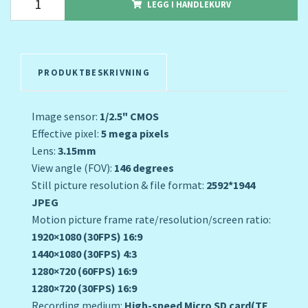
LEGG I HANDLEKURV
PRODUKTBESKRIVNING
Image sensor:
1/2.5" CMOS
Effective pixel:
5 mega pixels
Lens:
3.15mm
View angle (FOV):
146 degrees
Still picture resolution & file format:
2592*1944
JPEG
Motion picture frame rate/resolution/screen ratio:
1920×1080 (30FPS) 16:9
1440×1080 (30FPS) 4:3
1280×720 (60FPS) 16:9
1280×720 (30FPS) 16:9
Recording medium:
High-speed Micro SD card(TF