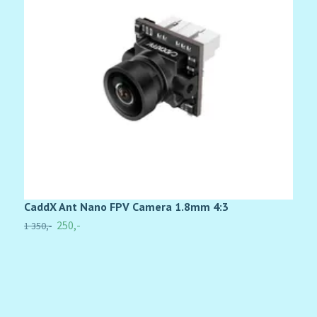
CaddX Ant Nano FPV Camera 1.8mm 4:3
5
1
250,-
1 350,-
5