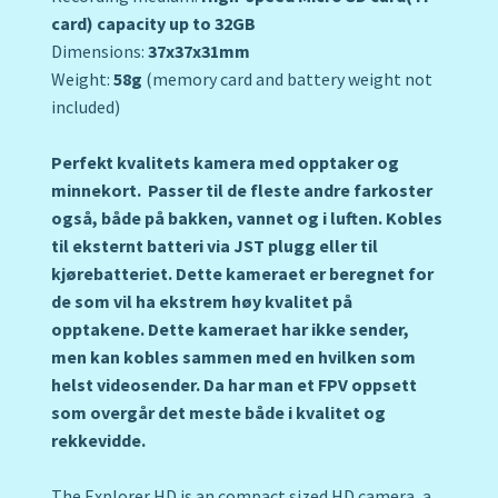
card) capacity up to 32GB
Dimensions:
37x37x31mm
Weight:
58g
(memory card and battery weight not
included)
Perfekt kvalitets kamera med opptaker og
minnekort. Passer til de fleste andre farkoster
også, både på bakken, vannet og i luften. Kobles
til eksternt batteri via JST plugg eller til
kjørebatteriet. Dette kameraet er beregnet for
de som vil ha ekstrem høy kvalitet på
opptakene. Dette kameraet har ikke sender,
men kan kobles sammen med en hvilken som
helst videosender. Da har man et FPV oppsett
som overgår det meste både i kvalitet og
rekkevidde.
The Explorer HD is an compact sized HD camera, a